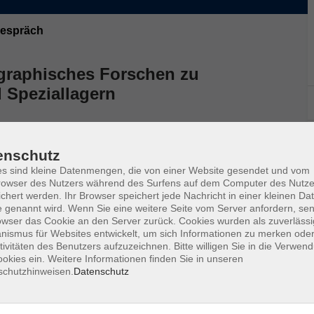
 Gespräch
graphisches Forschen zu
 Speziallagern
eschichte der sowjetischen Speziallager nach dem
rifft auch die Verhaftungen in Chemnitz und
enschutz
in das Speziallager Nr. 2 in Buchenwald.
s sind kleine Datenmengen, die von einer Website gesendet und vom
owser des Nutzers während des Surfens auf dem Computer des Nutze
 Buchenwald informieren in dieser Veranstaltung über
chert werden. Ihr Browser speichert jede Nachricht in einer kleinen Dat
schungsergebnisse. Sie geben Anregungen für
 genannt wird. Wenn Sie eine weitere Seite vom Server anfordern, se
owser das Cookie an den Server zurück. Cookies wurden als zuverlässi
en Geschichtsinteressierte zum Gespräch einladen.
ismus für Websites entwickelt, um sich Informationen zu merken oder
tivitäten des Benutzers aufzuzeichnen. Bitte willigen Sie in die Verwen
okies ein. Weitere Informationen finden Sie in unseren
schutzhinweisen.
Datenschutz