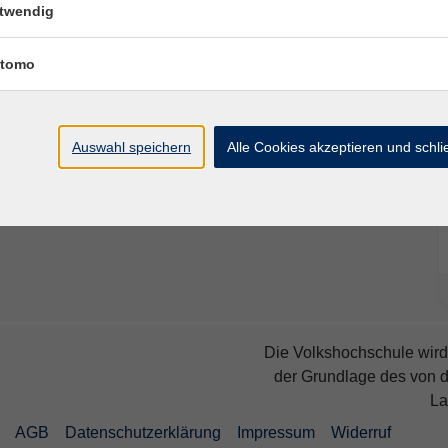
twendig
tomo
Auswahl speichern
Alle Cookies akzeptieren und schl
Die Volkshochschule wird 
der Grundlage des von 
La
AGB
Datenschutzerklärung
Impressum
Widerruf