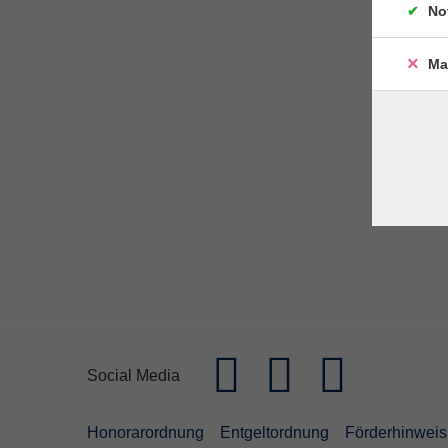
No
Ma
Social Media
Honorarordnung
Entgeltordnung
Förderhinweis