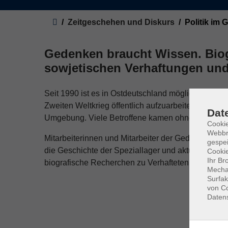
Sie sind hier:
Zeitgeschehen und Diskurs
Politik im
Gedenken braucht Wissen. Bio
sowjetischen Verhaftungen und
Seit 1990 ist es in Ostdeutschland möglich, die G
Zweiten Weltkrieg öffentlich aufzuarbeiten. Das bet
Dat
Umgebung. Viele Betroffene kamen ohne ein Urteil 
Cookie
Webbr
Mitarbeiterinnen und Mitarbeiter der Gedenkstätte
gespei
die Geschichte der Speziallager und aktuelle For
Cookie
Ihr Br
biografische Recherchen zu Verhafteten und möcht
Mechan
Surfak
von Co
Daten