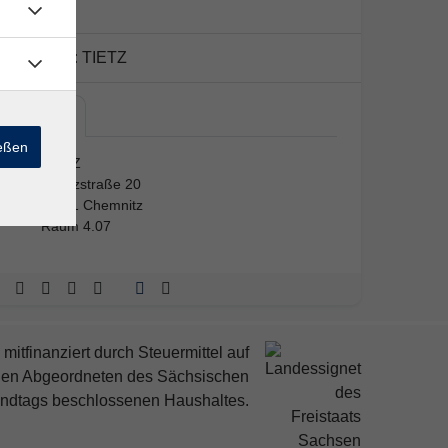
Kursort:
TIETZ
TIETZ
ießen
TIETZ
Moritzstraße 20
09111 Chemnitz
Raum 4.07
mitfinanziert durch Steuermittel auf
den Abgeordneten des Sächsischen
ndtags beschlossenen Haushaltes.