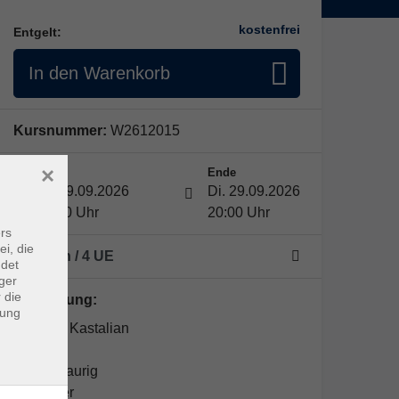
kostenfrei
Entgelt:
In den Warenkorb
Kursnummer:
W2612015
×
Start
Ende
Di. 29.09.2026
Di. 29.09.2026
17:00 Uhr
20:00 Uhr
rs
ei, die
1 Termin
/ 4
UE
ndet
ger
 die
Kursleitung:
dung
Dr. Iryna Kastalian
Franz Waurig
Historiker