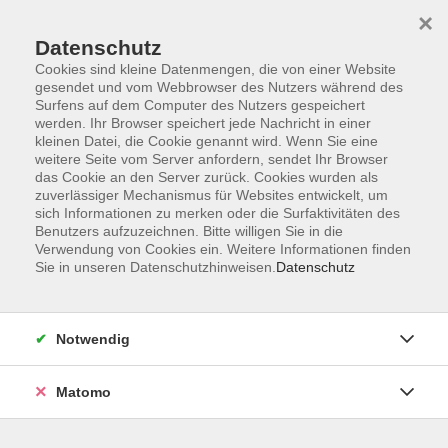
×
Datenschutz
Cookies sind kleine Datenmengen, die von einer Website
gesendet und vom Webbrowser des Nutzers während des
Surfens auf dem Computer des Nutzers gespeichert
Zum Hauptinhalt springen
Sie sind hier:
werden. Ihr Browser speichert jede Nachricht in einer
Förderhinweis
kleinen Datei, die Cookie genannt wird. Wenn Sie eine
weitere Seite vom Server anfordern, sendet Ihr Browser
das Cookie an den Server zurück. Cookies wurden als
zuverlässiger Mechanismus für Websites entwickelt, um
sich Informationen zu merken oder die Surfaktivitäten des
Die Volkshochschule wird mitfinanziert durch Steuermittel
Benutzers aufzuzeichnen. Bitte willigen Sie in die
Verwendung von Cookies ein. Weitere Informationen finden
auf der Grundlage des von den Abgeordneten des
Sie in unseren Datenschutzhinweisen.
Datenschutz
Sächsischen Landtags beschlossenen Haushaltes.
Notwendig
Matomo