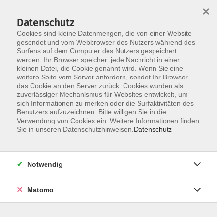
×
Datenschutz
Cookies sind kleine Datenmengen, die von einer Website
gesendet und vom Webbrowser des Nutzers während des
Surfens auf dem Computer des Nutzers gespeichert
Zum Hauptinhalt springen
Sie sind hier:
werden. Ihr Browser speichert jede Nachricht in einer
Login Lernende
kleinen Datei, die Cookie genannt wird. Wenn Sie eine
weitere Seite vom Server anfordern, sendet Ihr Browser
das Cookie an den Server zurück. Cookies wurden als
zuverlässiger Mechanismus für Websites entwickelt, um
Lädt...
sich Informationen zu merken oder die Surfaktivitäten des
Das Widget wird geladen...
Benutzers aufzuzeichnen. Bitte willigen Sie in die
Verwendung von Cookies ein. Weitere Informationen finden
Sie in unseren Datenschutzhinweisen.
Datenschutz
Notwendig
Die Volkshochschule wird mitfinanziert
Matomo
durch Steuermittel auf der Grundlage des
von den Abgeordneten des Sächsischen
Landtags beschlossenen Haushaltes.