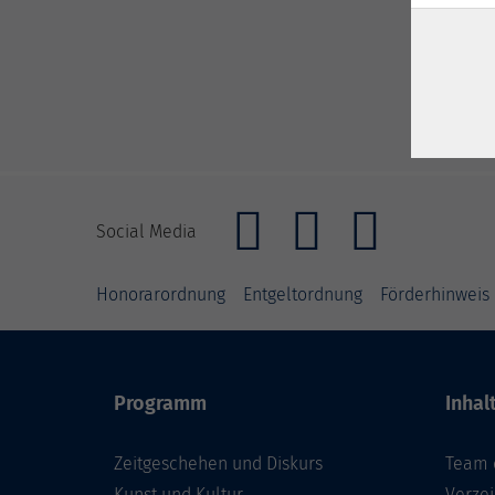
Social Media
Honorarordnung
Entgeltordnung
Förderhinweis
Programm
Inhal
Zeitgeschehen und Diskurs
Team 
Kunst und Kultur
Verzei