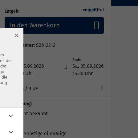
entgeltfrei
Entgelt:
In den Warenkorb
×
Kursnummer:
S2612212
rs
Start
Ende
ei, die
Sa. 05.09.2026
Sa. 05.09.2026
ndet
ger
13:00 Uhr
15:30 Uhr
 die
dung
1 Termin
/ 3
UE
Kursleitung:
noch nicht bekannt
Kursort:
Sonstige einmalige