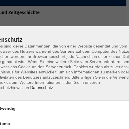
und Zeitgeschichte
 Hoheneck
enschutz
igen Gefängnisses Hoheneck ein und beleuchtet die
s sind kleine Datenmengen, die von einer Website gesendet und vom
owser des Nutzers während des Surfens auf dem Computer des Nutze
teht synonym für etwa 24.000 Frauen, die teils aus
chert werden. Ihr Browser speichert jede Nachricht in einer kleinen Dat
 genannt wird. Wenn Sie eine weitere Seite vom Server anfordern, se
r Geschichte des Gebäudes, zum Leben der
owser das Cookie an den Server zurück. Cookies wurden als zuverlässi
ismus für Websites entwickelt, um sich Informationen zu merken oder
eutschen Geschichte und zeigt die politischen
tivitäten des Benutzers aufzuzeichnen. Bitte willigen Sie in die Verwen
2024 eröffnete Gedenkstätte kennenzulernen.
okies ein. Weitere Informationen finden Sie in unseren
schutzhinweisen.
Datenschutz
twendig
t vor Ort in bar oder mit ec-Karte zu zahlen.
tomo