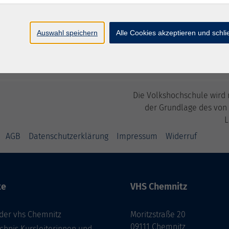
Auswahl speichern
Alle Cookies akzeptieren und schl
Die Volkshochschule wird m
der Grundlage des von
L
AGB
Datenschutzerklärung
Impressum
Widerruf
te
VHS Chemnitz
der vhs Chemnitz
Moritzstraße 20
09111 Chemnitz
chnis Kursleiterinnen und