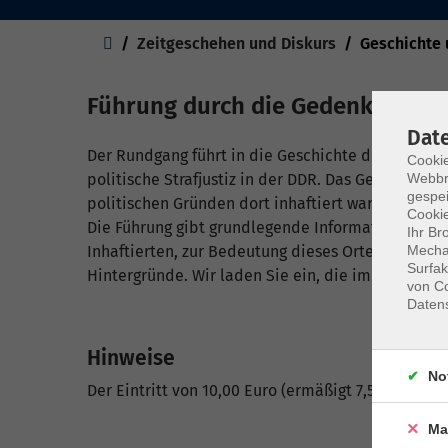
Sie sind hier:
Zeitgeschehen und Diskurs
Geschichte 
Führung durch die Gedenkstätte
Dat
Der Rundgang führt in die Geschichte des ehemal
Cookie
Webbr
politische Strafjustiz in der DDR. Das Gefängnis s
gespei
politischen Gründen dort inhaftiert waren.
Cookie
Die Führung gibt grundlegende Informationen zu
Ihr Br
Mechan
Inhaftierten, zur Bedeutung dieses Ortes in der d
Surfak
Hintergründe. Wir laden Sie ein, die im Sommer 
von Co
Daten
Hinweise
No
Der Eintritt von 10,00 Euro (ermäßigt 7,50 Euro) is
Ma