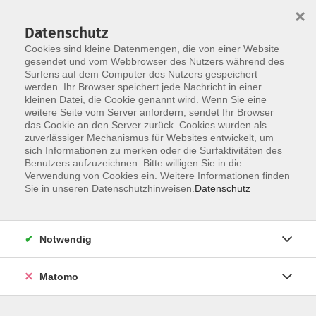
×
Datenschutz
Cookies sind kleine Datenmengen, die von einer Website
gesendet und vom Webbrowser des Nutzers während des
Surfens auf dem Computer des Nutzers gespeichert
Zum Hauptinhalt springen
werden. Ihr Browser speichert jede Nachricht in einer
kleinen Datei, die Cookie genannt wird. Wenn Sie eine
weitere Seite vom Server anfordern, sendet Ihr Browser
das Cookie an den Server zurück. Cookies wurden als
zuverlässiger Mechanismus für Websites entwickelt, um
sich Informationen zu merken oder die Surfaktivitäten des
Benutzers aufzuzeichnen. Bitte willigen Sie in die
Verwendung von Cookies ein. Weitere Informationen finden
Sie sind hier:
Sie in unseren Datenschutzhinweisen.
Datenschutz
Zeitgeschehen und Diskurs
Geschichte und Zeitgeschichte
Notwendig
Critical Walk: Spurensuche – das ehemalige Fritz-
Heckert-Gebiet und der NSU-Komplex
Matomo
Der Stadtteilspaziergang widmet sich der