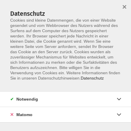
×
Datenschutz
Cookies sind kleine Datenmengen, die von einer Website
gesendet und vom Webbrowser des Nutzers während des
Surfens auf dem Computer des Nutzers gespeichert
Zum Hauptinhalt springen
werden. Ihr Browser speichert jede Nachricht in einer
kleinen Datei, die Cookie genannt wird. Wenn Sie eine
weitere Seite vom Server anfordern, sendet Ihr Browser
das Cookie an den Server zurück. Cookies wurden als
zuverlässiger Mechanismus für Websites entwickelt, um
sich Informationen zu merken oder die Surfaktivitäten des
Benutzers aufzuzeichnen. Bitte willigen Sie in die
Verwendung von Cookies ein. Weitere Informationen finden
Sie sind hier:
Sie in unseren Datenschutzhinweisen.
Datenschutz
Bewusst leben
Nachhaltig leben
Gärtnern und ernten
Notwendig
Sommerschnitt – Wissen zum Obstbaumschnitt
auffrischen
Matomo
Dieser weiterführende Kurs wendet sich an bisherige