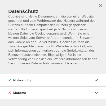
×
Datenschutz
Cookies sind kleine Datenmengen, die von einer Website
gesendet und vom Webbrowser des Nutzers während des
Surfens auf dem Computer des Nutzers gespeichert
Zum Hauptinhalt springen
Sie sind hier:
werden. Ihr Browser speichert jede Nachricht in einer
Kontakt und Service
kleinen Datei, die Cookie genannt wird. Wenn Sie eine
Verzeichnis Kursleiterinnen und Kursleiter
weitere Seite vom Server anfordern, sendet Ihr Browser
das Cookie an den Server zurück. Cookies wurden als
zuverlässiger Mechanismus für Websites entwickelt, um
sich Informationen zu merken oder die Surfaktivitäten des
Kursleiterinnen und Kursleiter
Benutzers aufzuzeichnen. Bitte willigen Sie in die
Verwendung von Cookies ein. Weitere Informationen finden
Sie in unseren Datenschutzhinweisen.
Datenschutz
Nitzsche, Roswitha
"Fabula"
Heilpraktikerin, Erzählerin &
Notwendig
Märchentherapeutin
Matomo
Neue Wege beginnen: Impulse für Übergänge