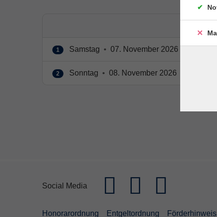
No
Ma
Samstag
•
07. November 2026
•
10:00 – 
1
Sonntag
•
08. November 2026
•
10:00 – 
2
Social Media
Honorarordnung
Entgeltordnung
Förderhinweis