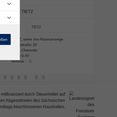
Kursort:
TIETZ
TIETZ,…
TIETZ
TIETZ, siehe vhs-Raumanzeige
ießen
Moritzstraße 20
09111 Chemnitz
Raum 5.40
Termine :
mitfinanziert durch Steuermittel auf
den Abgeordneten des Sächsischen
ndtags beschlossenen Haushaltes.