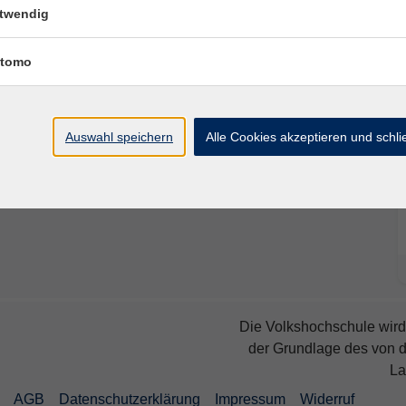
twendig
Ort / Raum
tomo
16:30 Uhr
TIETZ, Kursraum 5.46
16:30 Uhr
TIETZ, Kursraum 5.46
Auswahl speichern
Alle Cookies akzeptieren und schl
Die Volkshochschule wird 
der Grundlage des von 
La
AGB
Datenschutzerklärung
Impressum
Widerruf