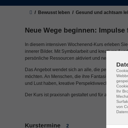
Sie sind hier:
Bewusst leben
Gesund und achtsam le
Neue Wege beginnen: Impulse
In diesem intensiven Wochenend-Kurs erleben Sie
innerer Bilder. Mit Symbolarbeit und kreativen 
persönliche Ressourcen aktiviert und neue Perspek
Dat
Das Angebot wendet sich an alle, die persönlich 
Cookie
Webbr
möchten. An Menschen, die ihre Fantasie, Ausdru
gespei
und Lust haben, kreative Perspektivwechsel für ih
Cookie
Ihr Br
Der Kurs ist praxisnah gestaltet und für alle offen. 
Mechan
Surfak
von Co
Daten
Kurstermine
2