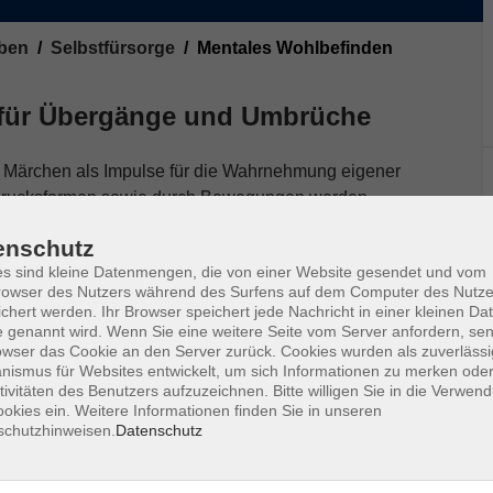
ben
Selbstfürsorge
Mentales Wohlbefinden
 für Übergänge und Umbrüche
 Märchen als Impulse für die Wahrnehmung eigener
Ausdrucksformen sowie durch Bewegungen werden
tiven erfahrbar.
enschutz
erlebte Übergänge oder Umbrüche kreativ bearbeiten
s sind kleine Datenmengen, die von einer Website gesendet und vom
owser des Nutzers während des Surfens auf dem Computer des Nutze
ckskraft und Körperwahrnehmung vertiefen möchten
chert werden. Ihr Browser speichert jede Nachricht in einer kleinen Dat
re Lebensgestaltung zu erproben.
 genannt wird. Wenn Sie eine weitere Seite vom Server anfordern, se
owser das Cookie an den Server zurück. Cookies wurden als zuverlässi
Vorkenntnisse sind nicht erforderlich.
ismus für Websites entwickelt, um sich Informationen zu merken oder
tivitäten des Benutzers aufzuzeichnen. Bitte willigen Sie in die Verwen
okies ein. Weitere Informationen finden Sie in unseren
schutzhinweisen.
Datenschutz