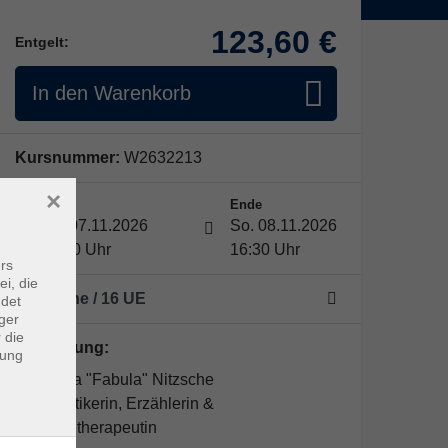
123,60 €
Entgelt:
In den Warenkorb
Kursnummer:
W2632213
×
Start
Ende
Sa. 07.11.2026
So. 08.11.2026
10:00 Uhr
16:30 Uhr
rs
ei, die
2 Termine
/ 16
UE
ndet
ger
 die
Kursleitung:
dung
Roswitha "Fabula" Nitzsche
Heilpraktikerin, Erzählerin &
Märchentherapeutin