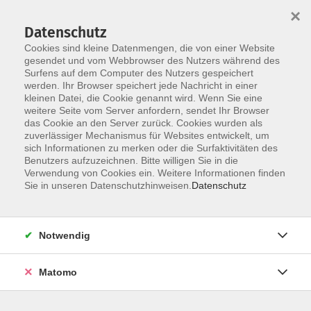
×
Datenschutz
Cookies sind kleine Datenmengen, die von einer Website
gesendet und vom Webbrowser des Nutzers während des
Surfens auf dem Computer des Nutzers gespeichert
Zum Hauptinhalt springen
Sie sind hier:
werden. Ihr Browser speichert jede Nachricht in einer
Kontakt und Service
kleinen Datei, die Cookie genannt wird. Wenn Sie eine
Verzeichnis Kursleiterinnen und Kursleiter
weitere Seite vom Server anfordern, sendet Ihr Browser
das Cookie an den Server zurück. Cookies wurden als
zuverlässiger Mechanismus für Websites entwickelt, um
sich Informationen zu merken oder die Surfaktivitäten des
Kursleiterinnen und Kursleiter
Benutzers aufzuzeichnen. Bitte willigen Sie in die
Verwendung von Cookies ein. Weitere Informationen finden
Sie in unseren Datenschutzhinweisen.
Datenschutz
Kerl, Isabel
Trainerin Pilates / Yogilates
Notwendig
Yogilates
Matomo
Fr. 11.09.2026 13:30
Chemnitz