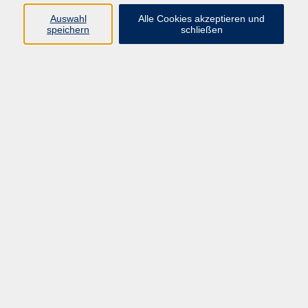
Auswahl
Alle Cookies akzeptieren und
speichern
schließen
Yogilates
Fr. 08.01.2027 13:30
Chemnitz
zurück zur Übersicht
Die Volkshochschule wird mitfinanziert
durch Steuermittel auf der Grundlage des