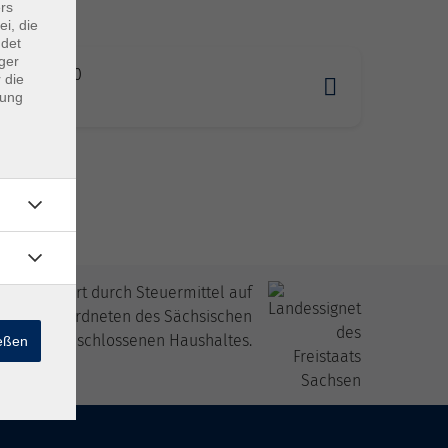
rs
ei, die
ndet
ger
1.2026 16:00
 die
dung
tz
itfinanziert durch Steuermittel auf
 den Abgeordneten des Sächsischen
andtags beschlossenen Haushaltes.
ießen