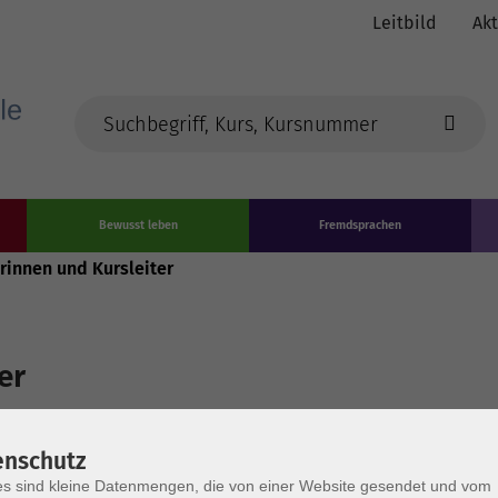
Leitbild
Akt
Bewusst leben
Fremdsprachen
erinnen und Kursleiter
er
enschutz
s sind kleine Datenmengen, die von einer Website gesendet und vom