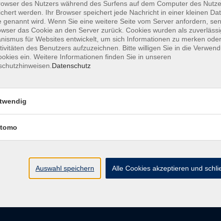
owser des Nutzers während des Surfens auf dem Computer des Nutze
chert werden. Ihr Browser speichert jede Nachricht in einer kleinen Dat
 genannt wird. Wenn Sie eine weitere Seite vom Server anfordern, se
owser das Cookie an den Server zurück. Cookies wurden als zuverlässi
Do. 05.1
ismus für Websites entwickelt, um sich Informationen zu merken oder
it Farben
tivitäten des Benutzers aufzuzeichnen. Bitte willigen Sie in die Verwen
Chemni
okies ein. Weitere Informationen finden Sie in unseren
schutzhinweisen.
Datenschutz
twendig
tomo
Die Volkshochschule wird m
der Grundlage des von
L
Auswahl speichern
Alle Cookies akzeptieren und schl
AGB
Datenschutzerklärung
Impressum
Widerruf