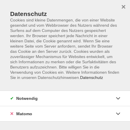
×
Datenschutz
Cookies sind kleine Datenmengen, die von einer Website
gesendet und vom Webbrowser des Nutzers während des
Surfens auf dem Computer des Nutzers gespeichert
Zum Hauptinhalt springen
werden. Ihr Browser speichert jede Nachricht in einer
kleinen Datei, die Cookie genannt wird. Wenn Sie eine
weitere Seite vom Server anfordern, sendet Ihr Browser
das Cookie an den Server zurück. Cookies wurden als
zuverlässiger Mechanismus für Websites entwickelt, um
sich Informationen zu merken oder die Surfaktivitäten des
Benutzers aufzuzeichnen. Bitte willigen Sie in die
Verwendung von Cookies ein. Weitere Informationen finden
Sie sind hier:
Sie in unseren Datenschutzhinweisen.
Datenschutz
Kunst und Kultur
Bildende Kunst
Malen und Zeichnen
Notwendig
Aquarellmalerei – Experimentieren mit Farben
Matomo
In diesem Kurs wird Mut gemacht, mit Farben zu
experimentieren. Es gibt viele Wege, die Leuchtkraft von