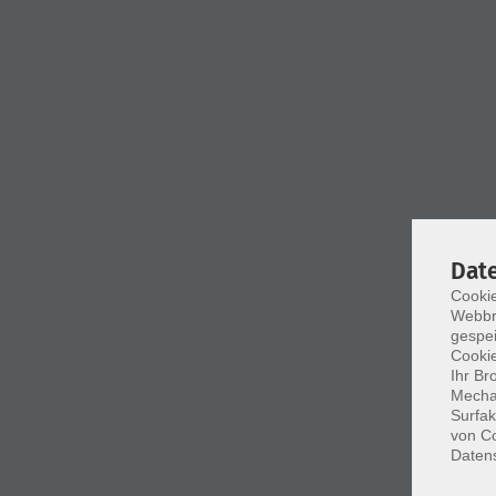
Dat
Cookie
Webbr
gespei
Cookie
Ihr Br
Mechan
Surfak
von Co
Daten