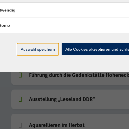
twendig
Finne, Schmücke und Schrecke -NEU-
tomo
Fantasiereisen im pädagogischen Kontext
Auswahl speichern
Alle Cookies akzeptieren und schl
anleiten -NEU-
Führung durch die Gedenkstätte Hohenec
Ausstellung „Leseland DDR“
Aquarellieren im Herbst