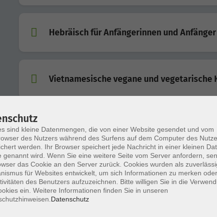
Hebräisch für Anfängerinnen und Anfänger
Vietnamesische vegane und vegetarische 
enschutz
Öffentlichkeitsarbeit für Vereine
s sind kleine Datenmengen, die von einer Website gesendet und vom
owser des Nutzers während des Surfens auf dem Computer des Nutze
chert werden. Ihr Browser speichert jede Nachricht in einer kleinen Dat
 genannt wird. Wenn Sie eine weitere Seite vom Server anfordern, se
owser das Cookie an den Server zurück. Cookies wurden als zuverlässi
Hebräisch für Fortgeschrittene B1
ismus für Websites entwickelt, um sich Informationen zu merken oder
tivitäten des Benutzers aufzuzeichnen. Bitte willigen Sie in die Verwen
okies ein. Weitere Informationen finden Sie in unseren
schutzhinweisen.
Datenschutz
Nine Eleven: 25 Jahre danach