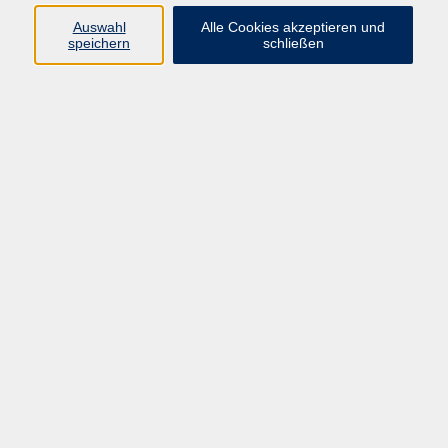
Datenschutzerklärung
Auswahl
Alle Cookies akzeptieren und
Impressum
speichern
schließen
Widerruf
Programm
Zeitgeschehen und Diskurs
Kunst und Kultur
Bewusst leben
Fremdsprachen
Deutsch
Beruf und Digitalisierung
Inhalte