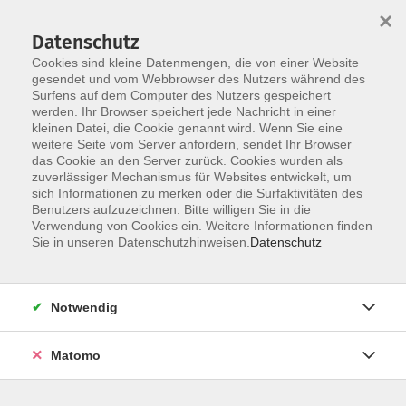
×
Datenschutz
Cookies sind kleine Datenmengen, die von einer Website
gesendet und vom Webbrowser des Nutzers während des
Surfens auf dem Computer des Nutzers gespeichert
Zum Hauptinhalt springen
werden. Ihr Browser speichert jede Nachricht in einer
Der Kurs konnte nicht gefunden werden.
kleinen Datei, die Cookie genannt wird. Wenn Sie eine
weitere Seite vom Server anfordern, sendet Ihr Browser
das Cookie an den Server zurück. Cookies wurden als
zuverlässiger Mechanismus für Websites entwickelt, um
sich Informationen zu merken oder die Surfaktivitäten des
Benutzers aufzuzeichnen. Bitte willigen Sie in die
Verwendung von Cookies ein. Weitere Informationen finden
Die Volkshochschule wird mitfinanziert
Sie in unseren Datenschutzhinweisen.
Datenschutz
durch Steuermittel auf der Grundlage des
von den Abgeordneten des Sächsischen
Landtags beschlossenen Haushaltes.
Notwendig
Honorarordnung
Entgeltordnung
Matomo
Förderhinweis
AGB