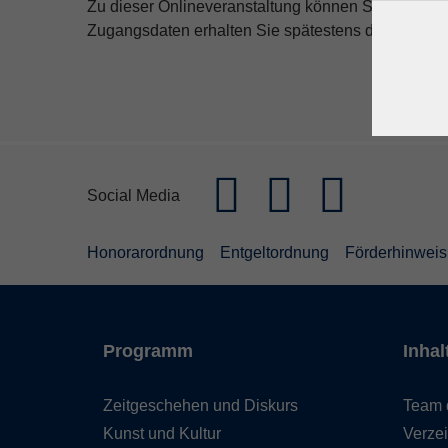
Zu dieser Onlineveranstaltung können Sie sich bi
Zugangsdaten erhalten Sie spätestens drei Stunde
Social Media
Honorarordnung
Entgeltordnung
Förderhinweis
Programm
Inhal
Zeitgeschehen und Diskurs
Team 
Kunst und Kultur
Verzei