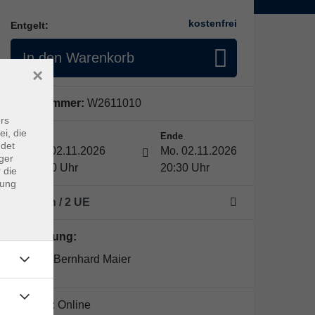
kostenfrei
Entgelt:
In den Warenkorb
×
Kursnummer:
W2611010
rs
ei, die
Start
Ende
ndet
Mo. 02.11.2026
Mo. 02.11.2026
ger
19:00 Uhr
20:30 Uhr
 die
dung
1 Termin
/ 2
UE
Kursleitung:
Prof. Dr. Bernhard Maier
Kursort:
Online