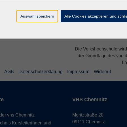
s zum 2. November 2026, 12 Uhr anmelden. Die
n vor Veranstaltungsbeginn per E-Mail.
Auswahl speichern
Alle Cookies akzeptieren und schl
Die Volkshochschule wird 
der Grundlage des von 
La
AGB
Datenschutzerklärung
Impressum
Widerruf
te
VHS Chemnitz
der vhs Chemnitz
Moritzstraße 20
09111 Chemnitz
chnis Kursleiterinnen und