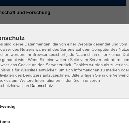
nschaft und Forschung
onen
enschutz
s sind kleine Datenmengen, die von einer Website gesendet und vom
Themen und Fragen der Forschung auf. Wir laden Sie
owser des Nutzers während des Surfens auf dem Computer des Nutze
 Gespräch zu kommen.
chert werden. Ihr Browser speichert jede Nachricht in einer kleinen Dat
 genannt wird. Wenn Sie eine weitere Seite vom Server anfordern, se
tter, befolgen deren heilige Ordnung und hoffen auf
owser das Cookie an den Server zurück. Cookies wurden als zuverlässi
ismus für Websites entwickelt, um sich Informationen zu merken oder
Bernhard Maier beschreibt in seinem Buch
tivitäten des Benutzers aufzuzeichnen. Bitte willigen Sie in die Verwen
bis heute“ die Geschichte der Religionen von den
okies ein. Weitere Informationen finden Sie in unseren
n Orients und den Monotheismus bis zu den heutigen
schutzhinweisen.
Datenschutz
vieler Menschen nach Heil. An diesem Abend möchte
 der Religionen ins Gespräch kommen.
twendig
tomo