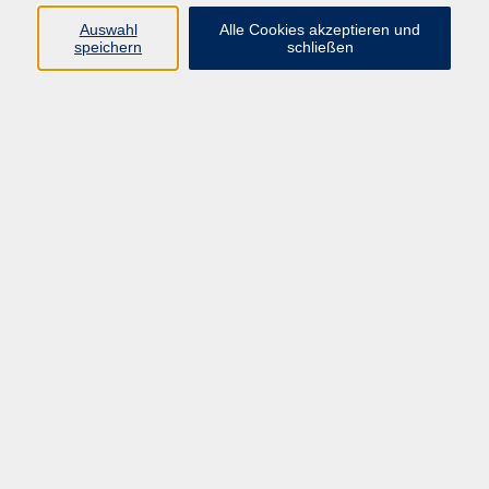
Datenschutzerklärung
Auswahl
Alle Cookies akzeptieren und
Impressum
speichern
schließen
Widerruf
Programm
Zeitgeschehen und Diskurs
Kunst und Kultur
Bewusst leben
Fremdsprachen
Deutsch
Beruf und Digitalisierung
Inhalte