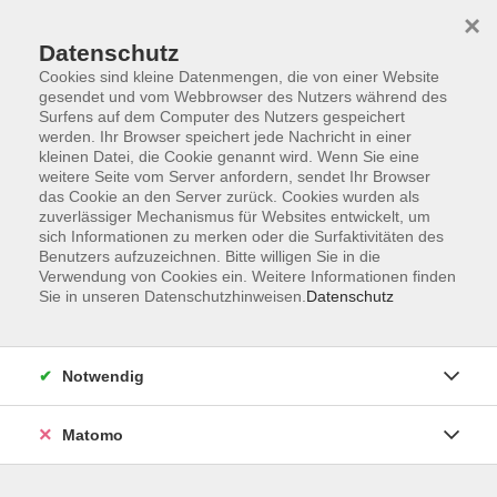
×
Datenschutz
Cookies sind kleine Datenmengen, die von einer Website
gesendet und vom Webbrowser des Nutzers während des
Surfens auf dem Computer des Nutzers gespeichert
Zum Hauptinhalt springen
werden. Ihr Browser speichert jede Nachricht in einer
Der Kurs konnte nicht gefunden werden.
kleinen Datei, die Cookie genannt wird. Wenn Sie eine
weitere Seite vom Server anfordern, sendet Ihr Browser
das Cookie an den Server zurück. Cookies wurden als
zuverlässiger Mechanismus für Websites entwickelt, um
sich Informationen zu merken oder die Surfaktivitäten des
Benutzers aufzuzeichnen. Bitte willigen Sie in die
Verwendung von Cookies ein. Weitere Informationen finden
Die Volkshochschule wird mitfinanziert
Sie in unseren Datenschutzhinweisen.
Datenschutz
durch Steuermittel auf der Grundlage des
von den Abgeordneten des Sächsischen
Landtags beschlossenen Haushaltes.
Notwendig
Honorarordnung
Entgeltordnung
Matomo
Förderhinweis
AGB