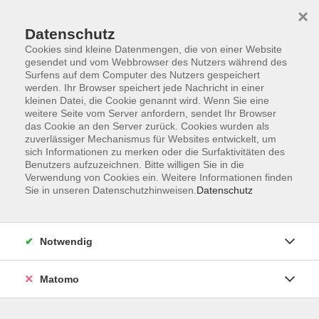
×
Datenschutz
Cookies sind kleine Datenmengen, die von einer Website
gesendet und vom Webbrowser des Nutzers während des
Surfens auf dem Computer des Nutzers gespeichert
Zum Hauptinhalt springen
werden. Ihr Browser speichert jede Nachricht in einer
kleinen Datei, die Cookie genannt wird. Wenn Sie eine
weitere Seite vom Server anfordern, sendet Ihr Browser
das Cookie an den Server zurück. Cookies wurden als
zuverlässiger Mechanismus für Websites entwickelt, um
sich Informationen zu merken oder die Surfaktivitäten des
Benutzers aufzuzeichnen. Bitte willigen Sie in die
Verwendung von Cookies ein. Weitere Informationen finden
Sie sind hier:
Sie in unseren Datenschutzhinweisen.
Datenschutz
Bewusst leben
Gesund und achtsam leben
Selbstfürsorge
Mentales Wohlbefinden
Notwendig
„Ich hätte dich so gern kennengelernt“:
Themenabend zum Leben mit ungewollter
Matomo
Kinderlosigkeit