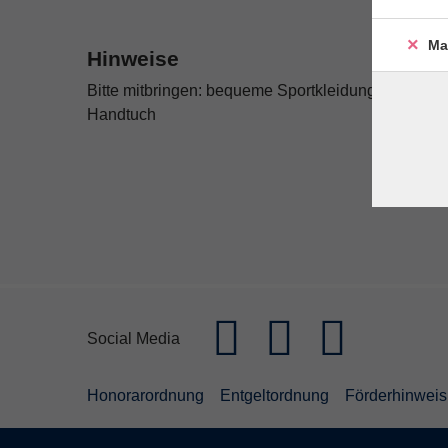
Ma
Hinweise
Bitte mitbringen: bequeme Sportkleidung, Schreibu
Handtuch
Social Media
Honorarordnung
Entgeltordnung
Förderhinweis