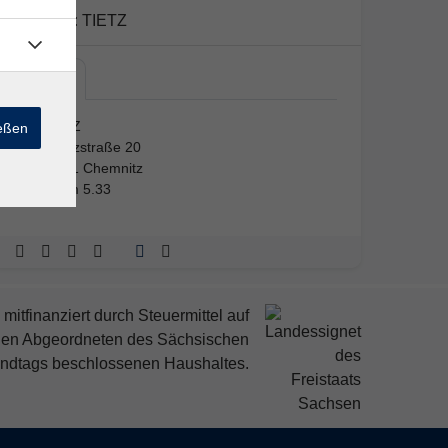
Kursort:
TIETZ
TIETZ
TIETZ
ießen
Moritzstraße 20
09111 Chemnitz
Raum 5.33
mitfinanziert durch Steuermittel auf
den Abgeordneten des Sächsischen
ndtags beschlossenen Haushaltes.