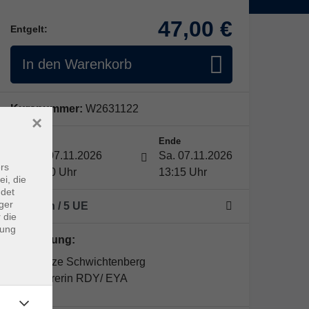
47,00 €
Entgelt:
In den Warenkorb
Kursnummer:
W2631122
×
Start
Ende
Sa. 07.11.2026
Sa. 07.11.2026
rs
09:30 Uhr
13:15 Uhr
ei, die
ndet
ger
1 Termin
/ 5
UE
 die
dung
Kursleitung:
Constanze Schwichtenberg
Yogalehrerin RDY/ EYA