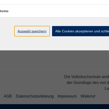
tomo
tensilien, Snack/Getränk, ggf. warme Socken und ein
Auswahl speichern
Alle Cookies akzeptieren und schl
Die Volkshochschule wird 
der Grundlage des von 
La
AGB
Datenschutzerklärung
Impressum
Widerruf