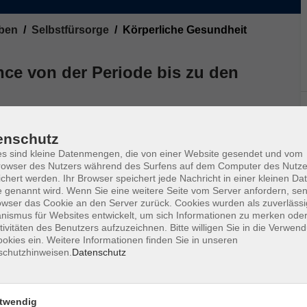
ben
Selbstfürsorge
Körperliche Gesundheit
ce von der Periode bis zu den
e bereits in sich trägt und Sie nur lernen müssten,
enschutz
oga als hilfreiche Begleitung durch besondere
s sind kleine Datenmengen, die von einer Website gesendet und vom
owser des Nutzers während des Surfens auf dem Computer des Nutze
Atemtechniken und Energielenkung, um die
chert werden. Ihr Browser speichert jede Nachricht in einer kleinen Dat
 genannt wird. Wenn Sie eine weitere Seite vom Server anfordern, se
n - bei Kinderwunsch, Wechseljahresbeschwerden,
owser das Cookie an den Server zurück. Cookies wurden als zuverlässi
n, Schmerzen oder Polyzystischem Ovarsyndrom
ismus für Websites entwickelt, um sich Informationen zu merken oder
tivitäten des Benutzers aufzuzeichnen. Bitte willigen Sie in die Verwen
okies ein. Weitere Informationen finden Sie in unseren
iken zum Stressabbau und wie Hormonyoga in den
schutzhinweisen.
Datenschutz
ndikationen sollten beachtet und bei Unsicherheiten
twendig