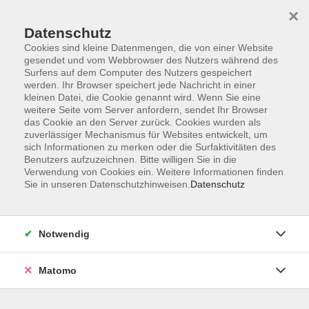
×
Datenschutz
Cookies sind kleine Datenmengen, die von einer Website
gesendet und vom Webbrowser des Nutzers während des
Surfens auf dem Computer des Nutzers gespeichert
Zum Hauptinhalt springen
werden. Ihr Browser speichert jede Nachricht in einer
kleinen Datei, die Cookie genannt wird. Wenn Sie eine
weitere Seite vom Server anfordern, sendet Ihr Browser
das Cookie an den Server zurück. Cookies wurden als
zuverlässiger Mechanismus für Websites entwickelt, um
sich Informationen zu merken oder die Surfaktivitäten des
Benutzers aufzuzeichnen. Bitte willigen Sie in die
Verwendung von Cookies ein. Weitere Informationen finden
Sie sind hier:
Sie in unseren Datenschutzhinweisen.
Datenschutz
Bewusst leben
Gesund und achtsam leben
Kommunikation
Notwendig
Bedürfnisse als Schlüssel zu Kommunikation
und Konfliktprävention
Matomo
Wir befinden uns oft in Konflikten: Mit uns selbst, mit