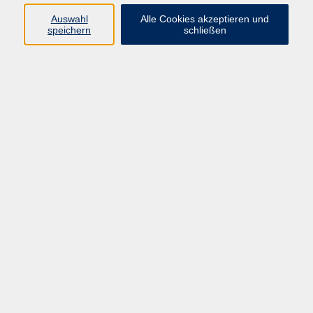
anderen, mit der Realität oder mit Normen. Emotionen
Auswahl
Alle Cookies akzeptieren und
können hochkochen, während das eigentliche Problem
speichern
schließen
unklar bleibt. Dabei wird übersehen, dass hinter jedem
Konflikt auch Emotionen und Bedürfnisse stehen.
Lernen Sie im Kurs, Konflikte durch das Erkennen und
Kommunizieren von Bedürfnissen und durch aktives
Zuhören zu lösen. Entwickeln Sie Fähigkeiten, um Ihre
Bedürfnisse klar auszudrücken und emotionale
Warnsignale zu erkennen. Stärken Sie Ihre emotionale
Kompetenz zur präventiven und konstruktiven
Konfliktlösung.
91,60 €
Entgelt:
In den Warenkorb