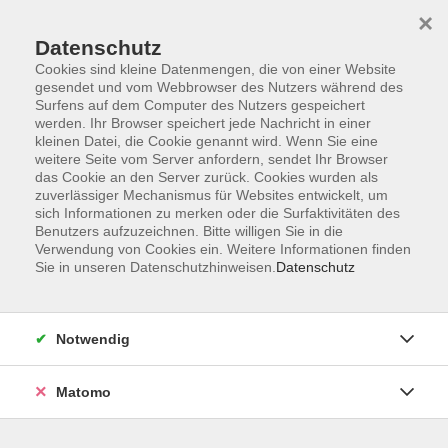
×
Datenschutz
Cookies sind kleine Datenmengen, die von einer Website
gesendet und vom Webbrowser des Nutzers während des
Surfens auf dem Computer des Nutzers gespeichert
Zum Hauptinhalt springen
werden. Ihr Browser speichert jede Nachricht in einer
kleinen Datei, die Cookie genannt wird. Wenn Sie eine
weitere Seite vom Server anfordern, sendet Ihr Browser
das Cookie an den Server zurück. Cookies wurden als
zuverlässiger Mechanismus für Websites entwickelt, um
sich Informationen zu merken oder die Surfaktivitäten des
Benutzers aufzuzeichnen. Bitte willigen Sie in die
Verwendung von Cookies ein. Weitere Informationen finden
Sie sind hier:
Sie in unseren Datenschutzhinweisen.
Datenschutz
Beruf und Digitalisierung
Medien und Digitales
Computer und Smartphone für den Alltag
Notwendig
Schritt für Schritt Computer-fit
Matomo
Dieser Grundkurs führt Sie schrittweise an die Nutzung des