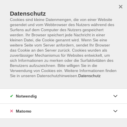
×
Datenschutz
Cookies sind kleine Datenmengen, die von einer Website
gesendet und vom Webbrowser des Nutzers während des
Surfens auf dem Computer des Nutzers gespeichert
Zum Hauptinhalt springen
Sie sind hier:
werden. Ihr Browser speichert jede Nachricht in einer
Kontakt und Service
kleinen Datei, die Cookie genannt wird. Wenn Sie eine
Verzeichnis Kursleiterinnen und Kursleiter
weitere Seite vom Server anfordern, sendet Ihr Browser
das Cookie an den Server zurück. Cookies wurden als
zuverlässiger Mechanismus für Websites entwickelt, um
sich Informationen zu merken oder die Surfaktivitäten des
Kursleiterinnen und Kursleiter
Benutzers aufzuzeichnen. Bitte willigen Sie in die
Verwendung von Cookies ein. Weitere Informationen finden
Sie in unseren Datenschutzhinweisen.
Datenschutz
Der Dozent konnte leider nicht gefunden werden
Notwendig
Matomo
Die Volkshochschule wird mitfinanziert