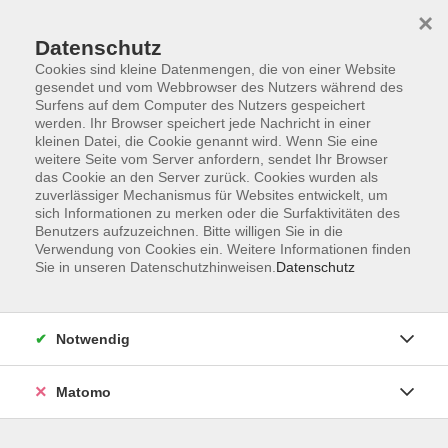
×
Datenschutz
Cookies sind kleine Datenmengen, die von einer Website
gesendet und vom Webbrowser des Nutzers während des
Surfens auf dem Computer des Nutzers gespeichert
Zum Hauptinhalt springen
Sie sind hier:
werden. Ihr Browser speichert jede Nachricht in einer
Kontakt und Service
kleinen Datei, die Cookie genannt wird. Wenn Sie eine
Verzeichnis Kursleiterinnen und Kursleiter
weitere Seite vom Server anfordern, sendet Ihr Browser
das Cookie an den Server zurück. Cookies wurden als
zuverlässiger Mechanismus für Websites entwickelt, um
sich Informationen zu merken oder die Surfaktivitäten des
Kursleiterinnen und Kursleiter
Benutzers aufzuzeichnen. Bitte willigen Sie in die
Verwendung von Cookies ein. Weitere Informationen finden
Sie in unseren Datenschutzhinweisen.
Datenschutz
Wilpert, Bettina
Schriftstellerin
Notwendig
„Herumtreiberinnen“ – Lesung und Gespräch
Matomo
mit Bettina Wilpert
Do. 29.10.2026 18:00