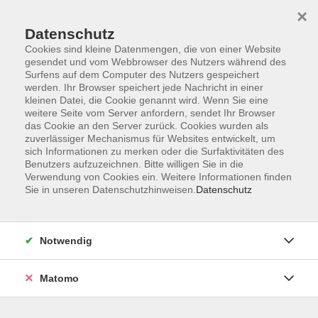
×
Datenschutz
Cookies sind kleine Datenmengen, die von einer Website
gesendet und vom Webbrowser des Nutzers während des
Surfens auf dem Computer des Nutzers gespeichert
Zum Hauptinhalt springen
Sie sind hier:
werden. Ihr Browser speichert jede Nachricht in einer
Kontakt und Service
kleinen Datei, die Cookie genannt wird. Wenn Sie eine
Verzeichnis Kursleiterinnen und Kursleiter
weitere Seite vom Server anfordern, sendet Ihr Browser
das Cookie an den Server zurück. Cookies wurden als
zuverlässiger Mechanismus für Websites entwickelt, um
sich Informationen zu merken oder die Surfaktivitäten des
Kursleiterinnen und Kursleiter
Benutzers aufzuzeichnen. Bitte willigen Sie in die
Verwendung von Cookies ein. Weitere Informationen finden
Sie in unseren Datenschutzhinweisen.
Datenschutz
Baldauf, Daniela
Notwendig
Patchwork für Anfängerinnen und Anfänger -
NEU-
Matomo
Do. 29.10.2026 17:00
Chemnitz