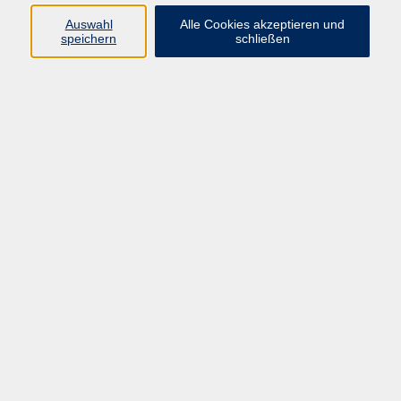
Auswahl
Alle Cookies akzeptieren und
speichern
schließen
zurück zur Übersicht
Die Volkshochschule wird mitfinanziert
durch Steuermittel auf der Grundlage des
von den Abgeordneten des Sächsischen
Landtags beschlossenen Haushaltes.
Honorarordnung
Entgeltordnung
Förderhinweis
AGB
Datenschutzerklärung