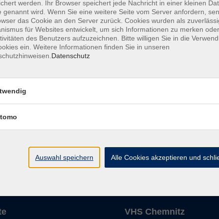
chert werden. Ihr Browser speichert jede Nachricht in einer kleinen Dat
 genannt wird. Wenn Sie eine weitere Seite vom Server anfordern, se
Fr. 18.
owser das Cookie an den Server zurück. Cookies wurden als zuverlässi
-NEU-
ismus für Websites entwickelt, um sich Informationen zu merken oder
Chemni
tivitäten des Benutzers aufzuzeichnen. Bitte willigen Sie in die Verwen
okies ein. Weitere Informationen finden Sie in unseren
schutzhinweisen.
Datenschutz
twendig
tomo
Die Volkshochschule wird 
der Grundlage des von 
La
Auswahl speichern
Alle Cookies akzeptieren und schl
AGB
Datenschutzerklärung
Impressum
Widerruf
te
VHS Chemnitz