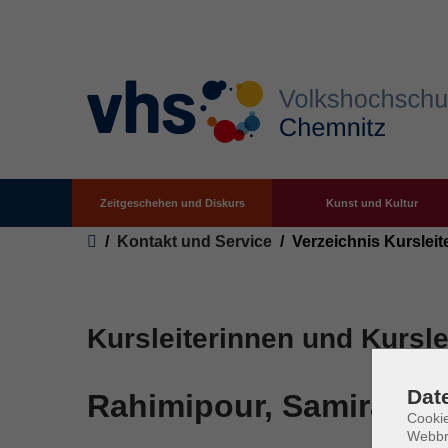
Zeitgeschehen und Diskurs
Kunst und Kultur
Zum Hauptinhalt springen
Sie sind hier:
Kontakt und Service
Verzeichnis Kursleit
Kursleiterinnen und Kursle
Dat
Rahimipour, Samira
Cookie
Webbr