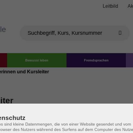
Leitbild
Ak
Bewusst leben
Fremdsprachen
erinnen und Kursleiter
iter
enschutz
s sind kleine Datenmengen, die von einer Website gesendet und vom
owser des Nutzers während des Surfens auf dem Computer des Nutze