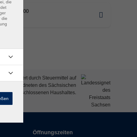
ei, die
ndet
09.2026 18:00
ger
 die
tz
dung
mitfinanziert durch Steuermittel auf
den Abgeordneten des Sächsischen
ndtags beschlossenen Haushaltes.
ießen
Öffnungszeiten