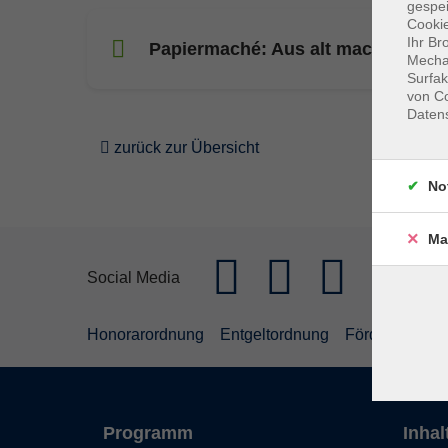
gespei
Cookie
Ihr Br
Papiermaché: Aus alt mach Kunst 
Mechan
Surfak
von Co
Daten
zurück zur Übersicht
No
Ma
Social Media
Honorarordnung
Entgeltordnung
Förderhinweis
Programm
Inhal