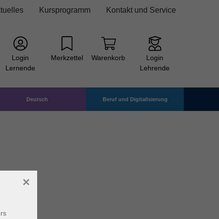
tuelles
Kursprogramm
Kontakt und Service
Login
Merkzettel
Warenkorb
Login
Lernende
Lehrende
Deutsch
Beruf und Digitalisierung
×
rs