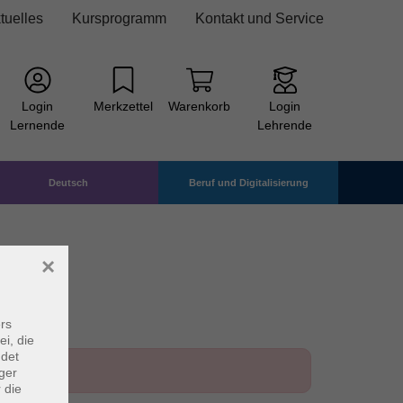
tuelles
Kursprogramm
Kontakt und Service
Login
Merkzettel
Warenkorb
Login
Lernende
Lehrende
Deutsch
Beruf und Digitalisierung
×
rs
ei, die
ndet
ger
 die