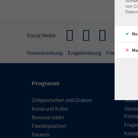
Surfak
von Co
Daten
No
Social Media
Ma
Honorarordnung
Entgeltordnung
Förderhinweis
Programm
Inhal
Zeitgeschehen und Diskurs
Team 
Kunst und Kultur
Verzei
Kursle
Bewusst leben
Frage
Fremdsprachen
Kontak
Deutsch