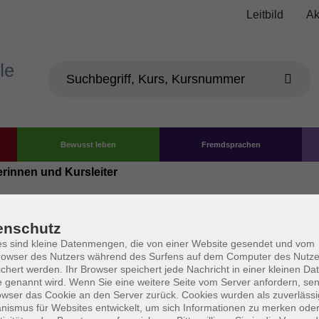
Leitbild
Ak
Bewusst leben
Fremdsprachen
erinnen und Kursleiter
enschutz
iter
s sind kleine Datenmengen, die von einer Website gesendet und vom
owser des Nutzers während des Surfens auf dem Computer des Nutze
chert werden. Ihr Browser speichert jede Nachricht in einer kleinen Dat
 genannt wird. Wenn Sie eine weitere Seite vom Server anfordern, se
den
owser das Cookie an den Server zurück. Cookies wurden als zuverlässi
ismus für Websites entwickelt, um sich Informationen zu merken oder