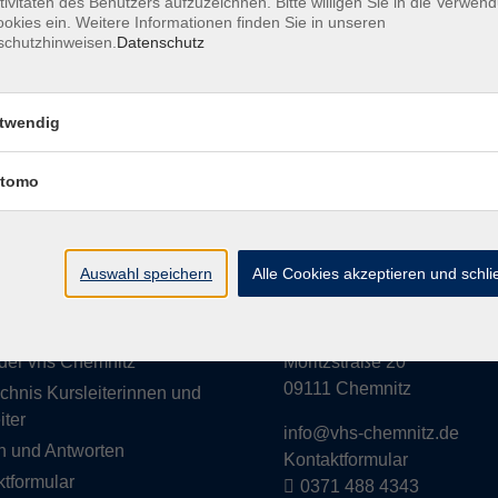
tivitäten des Benutzers aufzuzeichnen. Bitte willigen Sie in die Verwen
okies ein. Weitere Informationen finden Sie in unseren
schutzhinweisen.
Datenschutz
Die Volkshochschule wird 
twendig
der Grundlage des von 
La
tomo
AGB
Datenschutzerklärung
Impressum
Widerruf
Auswahl speichern
Alle Cookies akzeptieren und schl
te
VHS Chemnitz
der vhs Chemnitz
Moritzstraße 20
09111 Chemnitz
chnis Kursleiterinnen und
iter
info@vhs-chemnitz.de
n und Antworten
Kontaktformular
tformular
0371 488 4343