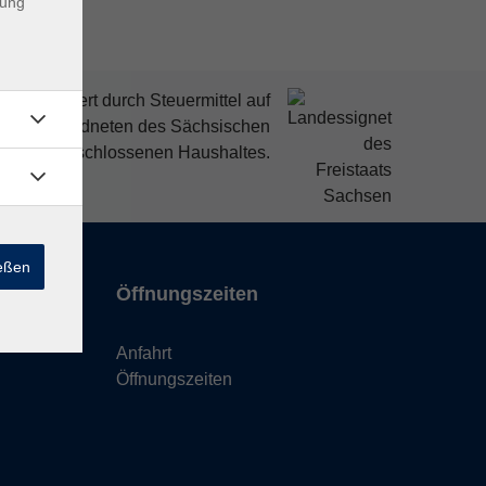
dung
mitfinanziert durch Steuermittel auf
den Abgeordneten des Sächsischen
ndtags beschlossenen Haushaltes.
ießen
Öffnungszeiten
Anfahrt
Öffnungszeiten