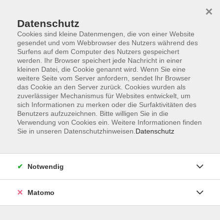
×
Datenschutz
Cookies sind kleine Datenmengen, die von einer Website
gesendet und vom Webbrowser des Nutzers während des
Surfens auf dem Computer des Nutzers gespeichert
Zum Hauptinhalt springen
Sie sind hier:
werden. Ihr Browser speichert jede Nachricht in einer
Kontakt und Service
kleinen Datei, die Cookie genannt wird. Wenn Sie eine
Verzeichnis Kursleiterinnen und Kursleiter
weitere Seite vom Server anfordern, sendet Ihr Browser
das Cookie an den Server zurück. Cookies wurden als
zuverlässiger Mechanismus für Websites entwickelt, um
sich Informationen zu merken oder die Surfaktivitäten des
Kursleiterinnen und Kursleiter
Benutzers aufzuzeichnen. Bitte willigen Sie in die
Verwendung von Cookies ein. Weitere Informationen finden
Sie in unseren Datenschutzhinweisen.
Datenschutz
Der Dozent konnte leider nicht gefunden werden
Notwendig
Matomo
Die Volkshochschule wird mitfinanziert