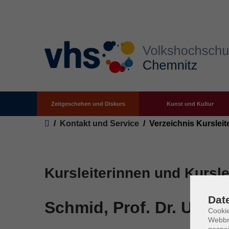
Zeitgeschehen und Diskurs
Kunst und Kultur
Zum Hauptinhalt springen
Sie sind hier:
Kontakt und Service
Verzeichnis Kursleit
Kursleiterinnen und Kursle
Dat
Schmid, Prof. Dr. Ute
Cookie
Webbr
gespei