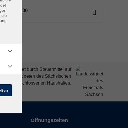
ndet
ger
10.2026 19:30
 die
dung
mitfinanziert durch Steuermittel auf
den Abgeordneten des Sächsischen
ndtags beschlossenen Haushaltes.
ießen
Öffnungszeiten