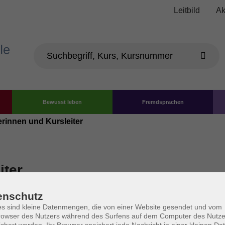
Leitbild
Ak
Bewusst leben
Fremdsprachen
erinnen und Kursleiter
iter
enschutz
s sind kleine Datenmengen, die von einer Website gesendet und vom
owser des Nutzers während des Surfens auf dem Computer des Nutze
chert werden. Ihr Browser speichert jede Nachricht in einer kleinen Dat