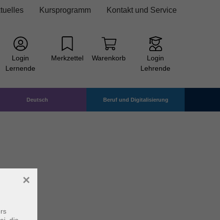
tuelles
Kursprogramm
Kontakt und Service
Login
Merkzettel
Warenkorb
Login
Lernende
Lehrende
Deutsch
Beruf und Digitalisierung
×
rs
ei, die