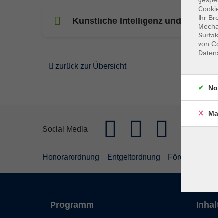
Cookie
Ihr Br
Künstliche Intelligenz und Bildung
Mechan
Surfak
von Co
Daten
zurück zur Übersicht
No
Ma
Social Media
Honorarordnung
Entgeltordnung
Förderhinweis
Programm
Inhal