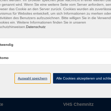
 genannt wird. Wenn Sie eine weitere Seite vom Server anfordern, se
owser das Cookie an den Server zurück. Cookies wurden als zuverlässi
Mi. 28.
 – Lernen mit und lernen trotz KI -NEU-
ismus für Websites entwickelt, um sich Informationen zu merken oder
tivitäten des Benutzers aufzuzeichnen. Bitte willigen Sie in die Verwen
okies ein. Weitere Informationen finden Sie in unseren
schutzhinweisen.
Datenschutz
twendig
tomo
Die Volkshochschule wird 
der Grundlage des von 
La
Auswahl speichern
Alle Cookies akzeptieren und schl
AGB
Datenschutzerklärung
Impressum
Widerruf
te
VHS Chemnitz