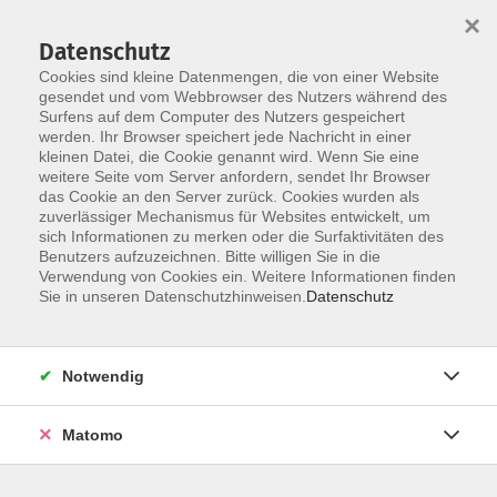
×
Datenschutz
Cookies sind kleine Datenmengen, die von einer Website
gesendet und vom Webbrowser des Nutzers während des
Surfens auf dem Computer des Nutzers gespeichert
Zum Hauptinhalt springen
Sie sind hier:
werden. Ihr Browser speichert jede Nachricht in einer
Kontakt und Service
kleinen Datei, die Cookie genannt wird. Wenn Sie eine
Verzeichnis Kursleiterinnen und Kursleiter
weitere Seite vom Server anfordern, sendet Ihr Browser
das Cookie an den Server zurück. Cookies wurden als
zuverlässiger Mechanismus für Websites entwickelt, um
sich Informationen zu merken oder die Surfaktivitäten des
Kursleiterinnen und Kursleiter
Benutzers aufzuzeichnen. Bitte willigen Sie in die
Verwendung von Cookies ein. Weitere Informationen finden
Sie in unseren Datenschutzhinweisen.
Datenschutz
Der Dozent konnte leider nicht gefunden
werden
Notwendig
Matomo