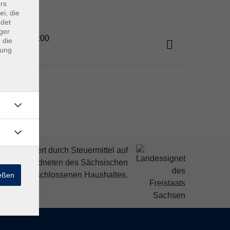
rs
ei, die
ndet
ger
09.2026 18:00
 die
dung
tz
mitfinanziert durch Steuermittel auf
den Abgeordneten des Sächsischen
ndtags beschlossenen Haushaltes.
ießen