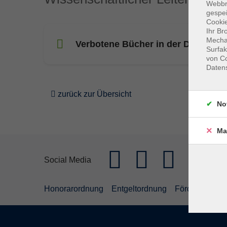
Webbr
gespei
Cookie
Ihr Br
Mechan
Verbotene Bücher in der DDR
Surfak
von Co
Daten
zurück zur Übersicht
No
Ma
Social Media
Honorarordnung
Entgeltordnung
Förderhinweis