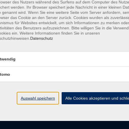
owser des Nutzers während des Surfens auf dem Computer des Nutze
chert werden. Ihr Browser speichert jede Nachricht in einer kleinen Dat
 genannt wird. Wenn Sie eine weitere Seite vom Server anfordern, se
owser das Cookie an den Server zurück. Cookies wurden als zuverlässi
Di. 08.
ismus für Websites entwickelt, um sich Informationen zu merken oder
tivitäten des Benutzers aufzuzeichnen. Bitte willigen Sie in die Verwen
Chemni
okies ein. Weitere Informationen finden Sie in unseren
schutzhinweisen.
Datenschutz
twendig
tomo
Die Volkshochschule wird 
der Grundlage des von 
La
Auswahl speichern
Alle Cookies akzeptieren und schl
AGB
Datenschutzerklärung
Impressum
Widerruf