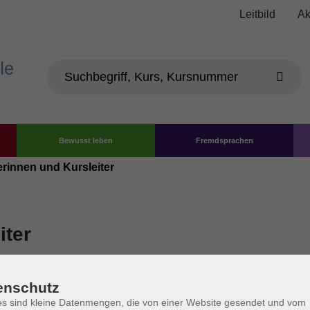
Leitbild
Ak
Bewusst leben
Fremdsprachen
erinnen und Kursleiter
iter
enschutz
s sind kleine Datenmengen, die von einer Website gesendet und vom
Museum Berlin Historiker