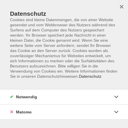
×
Datenschutz
Cookies sind kleine Datenmengen, die von einer Website
gesendet und vom Webbrowser des Nutzers während des
Surfens auf dem Computer des Nutzers gespeichert
Zum Hauptinhalt springen
Sie sind hier:
werden. Ihr Browser speichert jede Nachricht in einer
Kontakt und Service
kleinen Datei, die Cookie genannt wird. Wenn Sie eine
Verzeichnis Kursleiterinnen und Kursleiter
weitere Seite vom Server anfordern, sendet Ihr Browser
das Cookie an den Server zurück. Cookies wurden als
zuverlässiger Mechanismus für Websites entwickelt, um
sich Informationen zu merken oder die Surfaktivitäten des
Kursleiterinnen und Kursleiter
Benutzers aufzuzeichnen. Bitte willigen Sie in die
Verwendung von Cookies ein. Weitere Informationen finden
Sie in unseren Datenschutzhinweisen.
Datenschutz
Täuschel, Alexander
M. A. Anglistik, Amerikanistik,
Psychoanalyse; Lehramt BbS;
Notwendig
Zert. Psychologischer Berater
Matomo
Fantasiereisen im pädagogischen Kontext