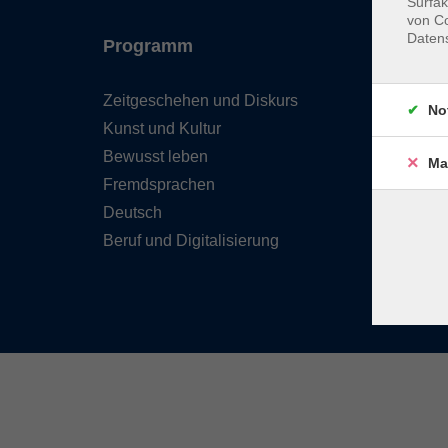
Surfak
von Co
Daten
Programm
Inhal
Zeitgeschehen und Diskurs
Team 
No
Kunst und Kultur
Verzei
Kursle
Bewusst leben
Ma
Frage
Fremdsprachen
Kontak
Deutsch
Beruf und Digitalisierung