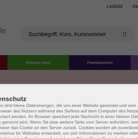
Leitbild
Ak
Bewusst leben
Fremdsprachen
Die Volkshochschule wird 
enschutz
der Grundlage des von 
s sind kleine Datenmengen, die von einer Website gesendet und vom
owser des Nutzers während des Surfens auf dem Computer des Nutze
La
chert werden. Ihr Browser speichert jede Nachricht in einer kleinen Dat
AGB
Datenschutzerklärung
Impressum
Widerruf
 genannt wird. Wenn Sie eine weitere Seite vom Server anfordern, se
owser das Cookie an den Server zurück. Cookies wurden als zuverlässi
ismus für Websites entwickelt, um sich Informationen zu merken oder