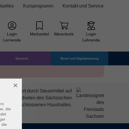
tuelles
Kursprogramm
Kontakt und Service
Login
Merkzettel
Warenkorb
Login
Lernende
Lehrende
Deutsch
Beruf und Digitalisierung
×
mitfinanziert durch Steuermittel auf
den Abgeordneten des Sächsischen
rs
ndtags beschlossenen Haushaltes.
ei, die
ndet
ger
 die