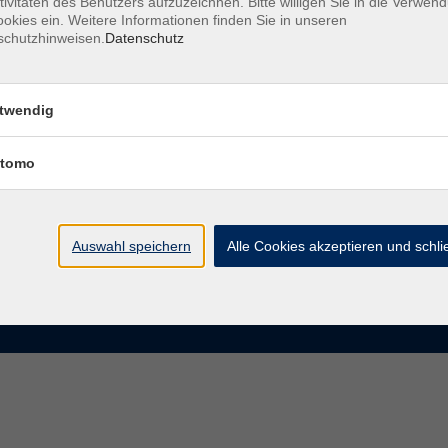
tivitäten des Benutzers aufzuzeichnen. Bitte willigen Sie in die Verwen
okies ein. Weitere Informationen finden Sie in unseren
schutzhinweisen.
Datenschutz
te
VHS Chemnitz
der vhs Chemnitz
Moritzstraße 20
twendig
09111 Chemnitz
chnis Kursleiterinnen und
iter
tomo
info@vhs-chemnitz.de
n und Antworten
Kontaktformular
tformular
0371 488 4343
Fax 0371 488 4399
Auswahl speichern
Alle Cookies akzeptieren und schl