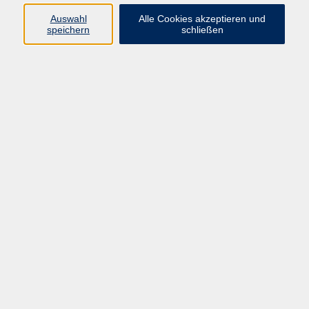
Süß und leicht – vegane Sommer-Desserts -
Auswahl
Alle Cookies akzeptieren und
NEU-
speichern
schließen
Do. 20.08.2026 17:00
Chemnitz
Die Kunst des Fermentierens - Grundlagen
Mo. 14.09.2026 17:00
Chemnitz
Fermentieren (Aufbaukurs)– Geschmack,
Vielfalt und Anwendung
Mi. 30.09.2026 17:00
Chemnitz