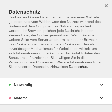
×
Datenschutz
Cookies sind kleine Datenmengen, die von einer Website
gesendet und vom Webbrowser des Nutzers während des
Surfens auf dem Computer des Nutzers gespeichert
Zum Hauptinhalt springen
Sie sind hier:
werden. Ihr Browser speichert jede Nachricht in einer
Kontakt und Service
kleinen Datei, die Cookie genannt wird. Wenn Sie eine
Verzeichnis Kursleiterinnen und Kursleiter
weitere Seite vom Server anfordern, sendet Ihr Browser
das Cookie an den Server zurück. Cookies wurden als
zuverlässiger Mechanismus für Websites entwickelt, um
sich Informationen zu merken oder die Surfaktivitäten des
Kursleiterinnen und Kursleiter
Benutzers aufzuzeichnen. Bitte willigen Sie in die
Verwendung von Cookies ein. Weitere Informationen finden
Sie in unseren Datenschutzhinweisen.
Datenschutz
Göhler, Elke
Fachberaterin
Rohkosternährung (IHK),
Notwendig
Fachberaterin holistische
Matomo
Gesundheit