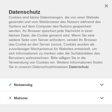
×
Datenschutz
Cookies sind kleine Datenmengen, die von einer Website
gesendet und vom Webbrowser des Nutzers während des
Surfens auf dem Computer des Nutzers gespeichert
Zum Hauptinhalt springen
Sie sind hier:
werden. Ihr Browser speichert jede Nachricht in einer
Kontakt und Service
kleinen Datei, die Cookie genannt wird. Wenn Sie eine
Verzeichnis Kursleiterinnen und Kursleiter
weitere Seite vom Server anfordern, sendet Ihr Browser
das Cookie an den Server zurück. Cookies wurden als
zuverlässiger Mechanismus für Websites entwickelt, um
sich Informationen zu merken oder die Surfaktivitäten des
Kursleiterinnen und Kursleiter
Benutzers aufzuzeichnen. Bitte willigen Sie in die
Verwendung von Cookies ein. Weitere Informationen finden
Sie in unseren Datenschutzhinweisen.
Datenschutz
Stopp, Karin
Dipl.-Lehrerin
Notwendig
Englisch - Conversation and Grammar A2
Matomo
Di. 08.09.2026 10:15
Chemnitz