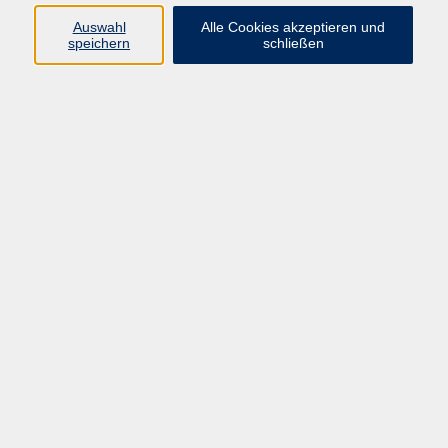
Auswahl
Alle Cookies akzeptieren und
speichern
schließen
zurück zur Übersicht
Die Volkshochschule wird mitfinanziert
durch Steuermittel auf der Grundlage des
von den Abgeordneten des Sächsischen
Landtags beschlossenen Haushaltes.
Honorarordnung
Entgeltordnung
Förderhinweis
AGB