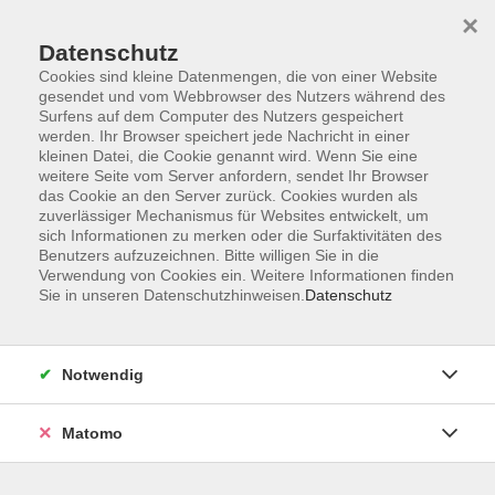
×
Datenschutz
Cookies sind kleine Datenmengen, die von einer Website
gesendet und vom Webbrowser des Nutzers während des
Surfens auf dem Computer des Nutzers gespeichert
Zum Hauptinhalt springen
Sie sind hier:
werden. Ihr Browser speichert jede Nachricht in einer
Kontakt und Service
kleinen Datei, die Cookie genannt wird. Wenn Sie eine
Verzeichnis Kursleiterinnen und Kursleiter
weitere Seite vom Server anfordern, sendet Ihr Browser
das Cookie an den Server zurück. Cookies wurden als
zuverlässiger Mechanismus für Websites entwickelt, um
sich Informationen zu merken oder die Surfaktivitäten des
Kursleiterinnen und Kursleiter
Benutzers aufzuzeichnen. Bitte willigen Sie in die
Verwendung von Cookies ein. Weitere Informationen finden
Sie in unseren Datenschutzhinweisen.
Datenschutz
Szabó, Ágota
Dipl. Lehrerin DaF/ Finnisch /
Ungarisch
Notwendig
Matomo
Ungarisch - Grundkurs A1. 3
Mo. 07.09.2026 17:00