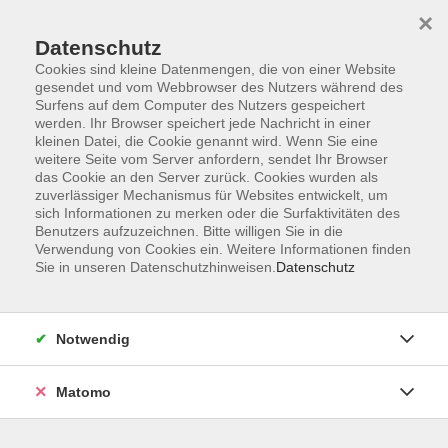
×
Datenschutz
Cookies sind kleine Datenmengen, die von einer Website
gesendet und vom Webbrowser des Nutzers während des
Surfens auf dem Computer des Nutzers gespeichert
Zum Hauptinhalt springen
Sie sind hier:
werden. Ihr Browser speichert jede Nachricht in einer
Kontakt und Service
kleinen Datei, die Cookie genannt wird. Wenn Sie eine
Verzeichnis Kursleiterinnen und Kursleiter
weitere Seite vom Server anfordern, sendet Ihr Browser
das Cookie an den Server zurück. Cookies wurden als
zuverlässiger Mechanismus für Websites entwickelt, um
sich Informationen zu merken oder die Surfaktivitäten des
Kursleiterinnen und Kursleiter
Benutzers aufzuzeichnen. Bitte willigen Sie in die
Verwendung von Cookies ein. Weitere Informationen finden
Sie in unseren Datenschutzhinweisen.
Datenschutz
Luo, Yan
M. A. DaF, Allgemeine
Sprachwissenschaft, BAMF-
Notwendig
Kursleiterin
Matomo
Chinesisch für Unterwegs A1. 1