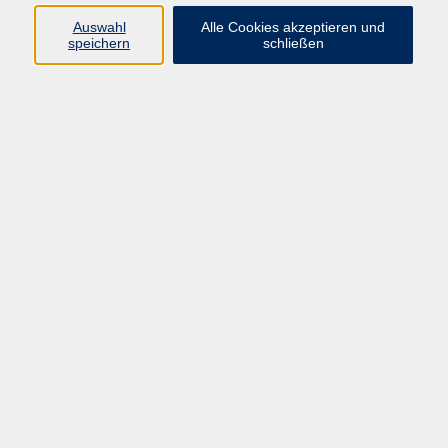
Datenschutzerklärung
Auswahl
Alle Cookies akzeptieren und
Impressum
speichern
schließen
Widerruf
Programm
Zeitgeschehen und Diskurs
Kunst und Kultur
Bewusst leben
Fremdsprachen
Deutsch
Beruf und Digitalisierung
Inhalte