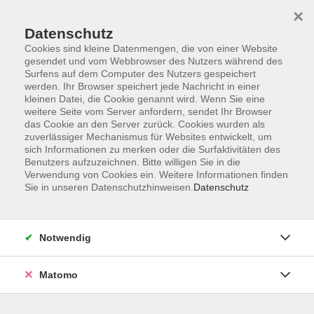
×
Datenschutz
Cookies sind kleine Datenmengen, die von einer Website
gesendet und vom Webbrowser des Nutzers während des
Surfens auf dem Computer des Nutzers gespeichert
Zum Hauptinhalt springen
werden. Ihr Browser speichert jede Nachricht in einer
Der Kurs konnte nicht gefunden werden.
kleinen Datei, die Cookie genannt wird. Wenn Sie eine
weitere Seite vom Server anfordern, sendet Ihr Browser
das Cookie an den Server zurück. Cookies wurden als
zuverlässiger Mechanismus für Websites entwickelt, um
sich Informationen zu merken oder die Surfaktivitäten des
Benutzers aufzuzeichnen. Bitte willigen Sie in die
Verwendung von Cookies ein. Weitere Informationen finden
Die Volkshochschule wird mitfinanziert
Sie in unseren Datenschutzhinweisen.
Datenschutz
durch Steuermittel auf der Grundlage des
von den Abgeordneten des Sächsischen
Landtags beschlossenen Haushaltes.
Notwendig
Honorarordnung
Entgeltordnung
Matomo
Förderhinweis
AGB