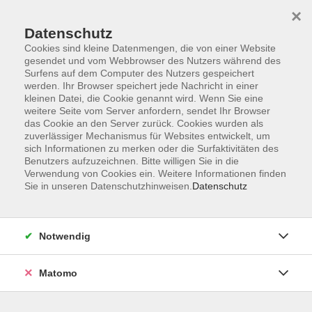
×
Datenschutz
Cookies sind kleine Datenmengen, die von einer Website
gesendet und vom Webbrowser des Nutzers während des
Surfens auf dem Computer des Nutzers gespeichert
Zum Hauptinhalt springen
werden. Ihr Browser speichert jede Nachricht in einer
Der Kurs konnte nicht gefunden werden.
kleinen Datei, die Cookie genannt wird. Wenn Sie eine
weitere Seite vom Server anfordern, sendet Ihr Browser
das Cookie an den Server zurück. Cookies wurden als
zuverlässiger Mechanismus für Websites entwickelt, um
sich Informationen zu merken oder die Surfaktivitäten des
Benutzers aufzuzeichnen. Bitte willigen Sie in die
Verwendung von Cookies ein. Weitere Informationen finden
Die Volkshochschule wird mitfinanziert
Sie in unseren Datenschutzhinweisen.
Datenschutz
durch Steuermittel auf der Grundlage des
von den Abgeordneten des Sächsischen
Landtags beschlossenen Haushaltes.
Notwendig
Honorarordnung
Entgeltordnung
Matomo
Förderhinweis
AGB