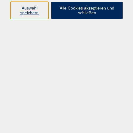
Datenschutzerklärung
Auswahl
Alle Cookies akzeptieren und
Impressum
speichern
schließen
Widerruf
Programm
Zeitgeschehen und Diskurs
Kunst und Kultur
Bewusst leben
Fremdsprachen
Deutsch
Beruf und Digitalisierung
Inhalte