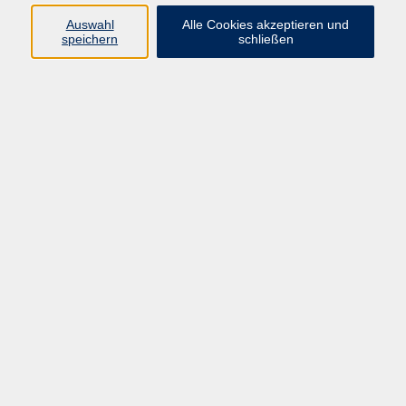
Datenschutzerklärung
Auswahl
Alle Cookies akzeptieren und
Impressum
speichern
schließen
Widerruf
Programm
Zeitgeschehen und Diskurs
Kunst und Kultur
Bewusst leben
Fremdsprachen
Deutsch
Beruf und Digitalisierung
Inhalte