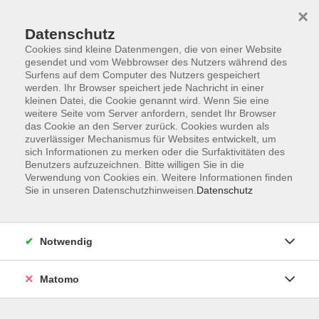
×
Datenschutz
Cookies sind kleine Datenmengen, die von einer Website
gesendet und vom Webbrowser des Nutzers während des
Surfens auf dem Computer des Nutzers gespeichert
Zum Hauptinhalt springen
werden. Ihr Browser speichert jede Nachricht in einer
Der Kurs konnte nicht gefunden werden.
kleinen Datei, die Cookie genannt wird. Wenn Sie eine
weitere Seite vom Server anfordern, sendet Ihr Browser
das Cookie an den Server zurück. Cookies wurden als
zuverlässiger Mechanismus für Websites entwickelt, um
sich Informationen zu merken oder die Surfaktivitäten des
Benutzers aufzuzeichnen. Bitte willigen Sie in die
Verwendung von Cookies ein. Weitere Informationen finden
Die Volkshochschule wird mitfinanziert
Sie in unseren Datenschutzhinweisen.
Datenschutz
durch Steuermittel auf der Grundlage des
von den Abgeordneten des Sächsischen
Landtags beschlossenen Haushaltes.
Notwendig
Honorarordnung
Entgeltordnung
Matomo
Förderhinweis
AGB