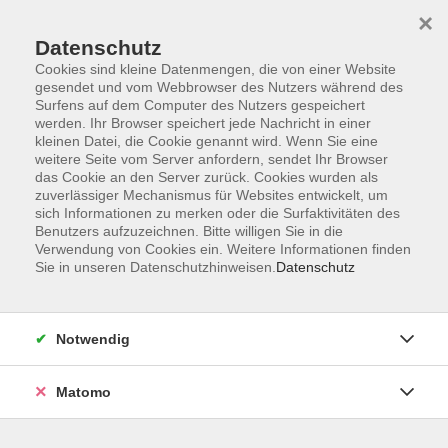
×
Datenschutz
Cookies sind kleine Datenmengen, die von einer Website
gesendet und vom Webbrowser des Nutzers während des
Surfens auf dem Computer des Nutzers gespeichert
Zum Hauptinhalt springen
werden. Ihr Browser speichert jede Nachricht in einer
Der Kurs konnte nicht gefunden werden.
kleinen Datei, die Cookie genannt wird. Wenn Sie eine
weitere Seite vom Server anfordern, sendet Ihr Browser
das Cookie an den Server zurück. Cookies wurden als
zuverlässiger Mechanismus für Websites entwickelt, um
sich Informationen zu merken oder die Surfaktivitäten des
Benutzers aufzuzeichnen. Bitte willigen Sie in die
Verwendung von Cookies ein. Weitere Informationen finden
Die Volkshochschule wird mitfinanziert
Sie in unseren Datenschutzhinweisen.
Datenschutz
durch Steuermittel auf der Grundlage des
von den Abgeordneten des Sächsischen
Landtags beschlossenen Haushaltes.
Notwendig
Honorarordnung
Entgeltordnung
Matomo
Förderhinweis
AGB