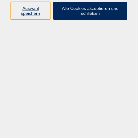
Datenschutzerklärung
Auswahl
Alle Cookies akzeptieren und
Impressum
speichern
schließen
Widerruf
Programm
Zeitgeschehen und Diskurs
Kunst und Kultur
Bewusst leben
Fremdsprachen
Deutsch
Beruf und Digitalisierung
Inhalte