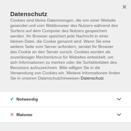
×
Datenschutz
Cookies sind kleine Datenmengen, die von einer Website
gesendet und vom Webbrowser des Nutzers während des
Surfens auf dem Computer des Nutzers gespeichert
Zum Hauptinhalt springen
werden. Ihr Browser speichert jede Nachricht in einer
Der Kurs konnte nicht gefunden werden.
kleinen Datei, die Cookie genannt wird. Wenn Sie eine
weitere Seite vom Server anfordern, sendet Ihr Browser
das Cookie an den Server zurück. Cookies wurden als
zuverlässiger Mechanismus für Websites entwickelt, um
sich Informationen zu merken oder die Surfaktivitäten des
Benutzers aufzuzeichnen. Bitte willigen Sie in die
Verwendung von Cookies ein. Weitere Informationen finden
Die Volkshochschule wird mitfinanziert
Sie in unseren Datenschutzhinweisen.
Datenschutz
durch Steuermittel auf der Grundlage des
von den Abgeordneten des Sächsischen
Landtags beschlossenen Haushaltes.
Notwendig
Honorarordnung
Entgeltordnung
Matomo
Förderhinweis
AGB