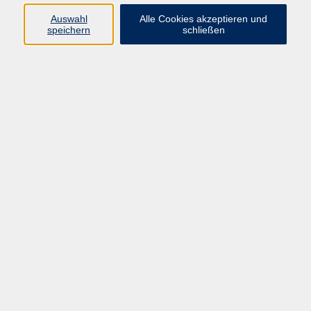
Datenschutzerklärung
Auswahl
Alle Cookies akzeptieren und
Impressum
speichern
schließen
Widerruf
Programm
Zeitgeschehen und Diskurs
Kunst und Kultur
Bewusst leben
Fremdsprachen
Deutsch
Beruf und Digitalisierung
Inhalte