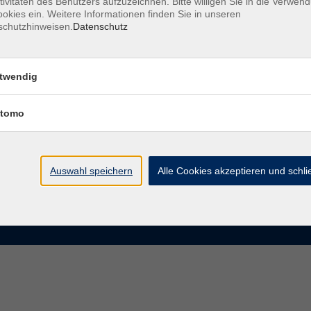
tivitäten des Benutzers aufzuzeichnen. Bitte willigen Sie in die Verwen
okies ein. Weitere Informationen finden Sie in unseren
schutzhinweisen.
Datenschutz
te
VHS Chemnitz
der vhs Chemnitz
Moritzstraße 20
twendig
09111 Chemnitz
chnis Kursleiterinnen und
iter
tomo
info@vhs-chemnitz.de
n und Antworten
Kontaktformular
tformular
0371 488 4343
Fax 0371 488 4399
Auswahl speichern
Alle Cookies akzeptieren und schl