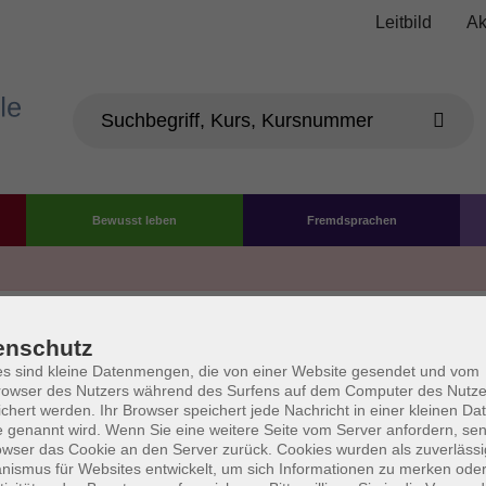
Leitbild
Ak
Bewusst leben
Fremdsprachen
Die Volkshochschule wird 
enschutz
der Grundlage des von 
s sind kleine Datenmengen, die von einer Website gesendet und vom
owser des Nutzers während des Surfens auf dem Computer des Nutze
La
chert werden. Ihr Browser speichert jede Nachricht in einer kleinen Dat
AGB
Datenschutzerklärung
Impressum
Widerruf
 genannt wird. Wenn Sie eine weitere Seite vom Server anfordern, se
owser das Cookie an den Server zurück. Cookies wurden als zuverlässi
ismus für Websites entwickelt, um sich Informationen zu merken oder