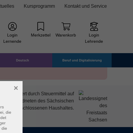
tuelles
Kursprogramm
Kontakt und Service
Login
Merkzettel
Warenkorb
Login
Lernende
Lehrende
Deutsch
Beruf und Digitalisierung
×
mitfinanziert durch Steuermittel auf
den Abgeordneten des Sächsischen
rs
ndtags beschlossenen Haushaltes.
ei, die
ndet
ger
 die