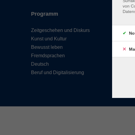
Surfak
von Co
Daten
Programm
Inhal
Zeitgeschehen und Diskurs
Team 
No
Kunst und Kultur
Verzei
Kursle
Bewusst leben
Ma
Frage
Fremdsprachen
Kontak
Deutsch
Beruf und Digitalisierung