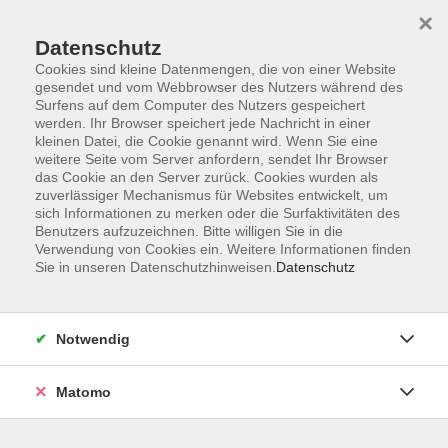
×
Datenschutz
Cookies sind kleine Datenmengen, die von einer Website
gesendet und vom Webbrowser des Nutzers während des
Surfens auf dem Computer des Nutzers gespeichert
Zum Hauptinhalt springen
werden. Ihr Browser speichert jede Nachricht in einer
kleinen Datei, die Cookie genannt wird. Wenn Sie eine
weitere Seite vom Server anfordern, sendet Ihr Browser
das Cookie an den Server zurück. Cookies wurden als
zuverlässiger Mechanismus für Websites entwickelt, um
sich Informationen zu merken oder die Surfaktivitäten des
Benutzers aufzuzeichnen. Bitte willigen Sie in die
Verwendung von Cookies ein. Weitere Informationen finden
Sie sind hier:
Sie in unseren Datenschutzhinweisen.
Datenschutz
Kunst und Kultur
Kunst- und Kulturgeschichte
Vorträge und Lesungen
Notwendig
„Wenn Steine sprechen könnten: Unentdecktes
Matomo
Chemnitz“