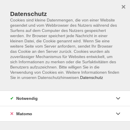
×
Datenschutz
Cookies sind kleine Datenmengen, die von einer Website
gesendet und vom Webbrowser des Nutzers während des
Surfens auf dem Computer des Nutzers gespeichert
Zum Hauptinhalt springen
werden. Ihr Browser speichert jede Nachricht in einer
kleinen Datei, die Cookie genannt wird. Wenn Sie eine
weitere Seite vom Server anfordern, sendet Ihr Browser
das Cookie an den Server zurück. Cookies wurden als
zuverlässiger Mechanismus für Websites entwickelt, um
sich Informationen zu merken oder die Surfaktivitäten des
Benutzers aufzuzeichnen. Bitte willigen Sie in die
Verwendung von Cookies ein. Weitere Informationen finden
Sie sind hier:
Sie in unseren Datenschutzhinweisen.
Datenschutz
Kunst und Kultur
Literatur, Schreibkunst und Darstellendes
Darstellendes
Notwendig
SilberTANZClub
Matomo
SilberTANZClub ist ein offenes Tanzangebot für Menschen