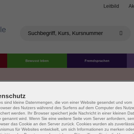
Leitbild
Ak
Bewusst leben
Fremdsprachen
Die Volkshochschule wird 
enschutz
der Grundlage des von 
s sind kleine Datenmengen, die von einer Website gesendet und vom
owser des Nutzers während des Surfens auf dem Computer des Nutze
La
chert werden. Ihr Browser speichert jede Nachricht in einer kleinen Dat
AGB
Datenschutzerklärung
Impressum
Widerruf
 genannt wird. Wenn Sie eine weitere Seite vom Server anfordern, se
owser das Cookie an den Server zurück. Cookies wurden als zuverlässi
ismus für Websites entwickelt, um sich Informationen zu merken oder