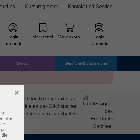
tuelles
Kursprogramm
Kontakt und Service
Login
Merkzettel
Warenkorb
Login
Lernende
Lehrende
Deutsch
Beruf und Digitalisierung
×
mitfinanziert durch Steuermittel auf
den Abgeordneten des Sächsischen
rs
ndtags beschlossenen Haushaltes.
ei, die
ndet
ger
 die