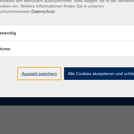
tivitäten des Benutzers aufzuzeichnen. Bitte willigen Sie in die Verwen
okies ein. Weitere Informationen finden Sie in unseren
schutzhinweisen.
Datenschutz
te
VHS Chemnitz
der vhs Chemnitz
Moritzstraße 20
twendig
09111 Chemnitz
chnis Kursleiterinnen und
iter
tomo
info@vhs-chemnitz.de
n und Antworten
Kontaktformular
tformular
0371 488 4343
Fax 0371 488 4399
Auswahl speichern
Alle Cookies akzeptieren und schl