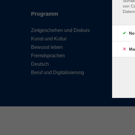
Surfak
von Co
Daten
Programm
Inhal
Zeitgeschehen und Diskurs
Team 
No
Kunst und Kultur
Verzei
Kursle
Bewusst leben
Ma
Frage
Fremdsprachen
Kontak
Deutsch
Beruf und Digitalisierung