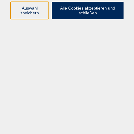
Datenschutzerklärung
Auswahl
Alle Cookies akzeptieren und
Impressum
speichern
schließen
Widerruf
Programm
Zeitgeschehen und Diskurs
Kunst und Kultur
Bewusst leben
Fremdsprachen
Deutsch
Beruf und Digitalisierung
Inhalte