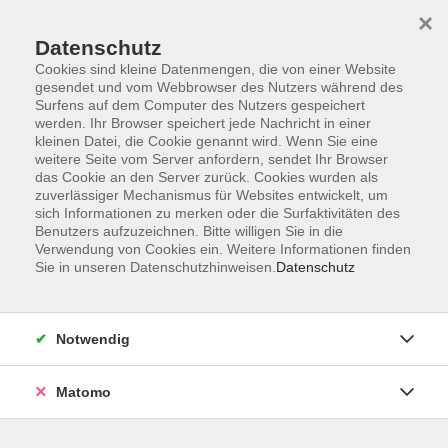
×
Datenschutz
Cookies sind kleine Datenmengen, die von einer Website
gesendet und vom Webbrowser des Nutzers während des
Surfens auf dem Computer des Nutzers gespeichert
Zum Hauptinhalt springen
werden. Ihr Browser speichert jede Nachricht in einer
Der Kurs konnte nicht gefunden werden.
kleinen Datei, die Cookie genannt wird. Wenn Sie eine
weitere Seite vom Server anfordern, sendet Ihr Browser
das Cookie an den Server zurück. Cookies wurden als
zuverlässiger Mechanismus für Websites entwickelt, um
sich Informationen zu merken oder die Surfaktivitäten des
Benutzers aufzuzeichnen. Bitte willigen Sie in die
Verwendung von Cookies ein. Weitere Informationen finden
Die Volkshochschule wird mitfinanziert
Sie in unseren Datenschutzhinweisen.
Datenschutz
durch Steuermittel auf der Grundlage des
von den Abgeordneten des Sächsischen
Landtags beschlossenen Haushaltes.
Notwendig
Honorarordnung
Entgeltordnung
Matomo
Förderhinweis
AGB