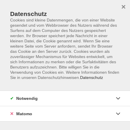
×
Datenschutz
Cookies sind kleine Datenmengen, die von einer Website
gesendet und vom Webbrowser des Nutzers während des
Surfens auf dem Computer des Nutzers gespeichert
Zum Hauptinhalt springen
werden. Ihr Browser speichert jede Nachricht in einer
kleinen Datei, die Cookie genannt wird. Wenn Sie eine
weitere Seite vom Server anfordern, sendet Ihr Browser
das Cookie an den Server zurück. Cookies wurden als
zuverlässiger Mechanismus für Websites entwickelt, um
sich Informationen zu merken oder die Surfaktivitäten des
Benutzers aufzuzeichnen. Bitte willigen Sie in die
Verwendung von Cookies ein. Weitere Informationen finden
Sie sind hier:
Sie in unseren Datenschutzhinweisen.
Datenschutz
Kunst und Kultur
Kunst- und Kulturgeschichte
Vorträge und Lesungen
Notwendig
Kunst im Ohr – Ein Livestream für alle Sinne Teil
Matomo
4