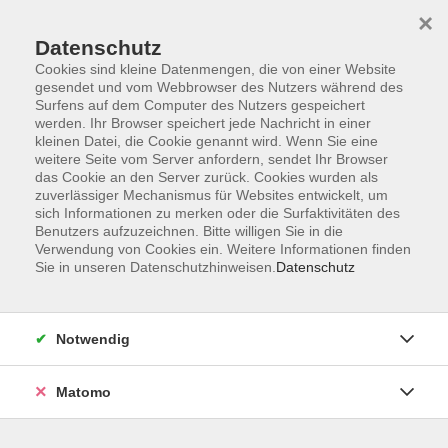
×
Datenschutz
Cookies sind kleine Datenmengen, die von einer Website
gesendet und vom Webbrowser des Nutzers während des
Surfens auf dem Computer des Nutzers gespeichert
Zum Hauptinhalt springen
werden. Ihr Browser speichert jede Nachricht in einer
kleinen Datei, die Cookie genannt wird. Wenn Sie eine
weitere Seite vom Server anfordern, sendet Ihr Browser
das Cookie an den Server zurück. Cookies wurden als
zuverlässiger Mechanismus für Websites entwickelt, um
sich Informationen zu merken oder die Surfaktivitäten des
Benutzers aufzuzeichnen. Bitte willigen Sie in die
Verwendung von Cookies ein. Weitere Informationen finden
Sie sind hier:
Sie in unseren Datenschutzhinweisen.
Datenschutz
Kunst und Kultur
Kunst- und Kulturgeschichte
Vorträge und Lesungen
Notwendig
„Ich, Maria & die Solidarnosc“
Matomo
Mit „Stempel“ & „Kissen“ began eine Veranstaltungsreihe,