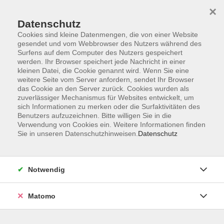
×
Datenschutz
Cookies sind kleine Datenmengen, die von einer Website
gesendet und vom Webbrowser des Nutzers während des
Surfens auf dem Computer des Nutzers gespeichert
Zum Hauptinhalt springen
werden. Ihr Browser speichert jede Nachricht in einer
kleinen Datei, die Cookie genannt wird. Wenn Sie eine
Bildungsexkursionen
weitere Seite vom Server anfordern, sendet Ihr Browser
das Cookie an den Server zurück. Cookies wurden als
zuverlässiger Mechanismus für Websites entwickelt, um
sich Informationen zu merken oder die Surfaktivitäten des
Benutzers aufzuzeichnen. Bitte willigen Sie in die
Verwendung von Cookies ein. Weitere Informationen finden
Sie in unseren Datenschutzhinweisen.
Datenschutz
7 Kurse
zurück zu Kunst- und Kulturgeschichte
Notwendig
Valeza Polster
Matomo
Leiterin Fachbereich Kunst und Kultur
+ 49 (0)371 488-4326
polster@vhs-chemnitz.de