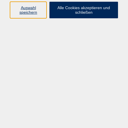
Datenschutzerklärung
Auswahl
Alle Cookies akzeptieren und
Impressum
speichern
schließen
Widerruf
Programm
Zeitgeschehen und Diskurs
Kunst und Kultur
Bewusst leben
Fremdsprachen
Deutsch
Beruf und Digitalisierung
Inhalte