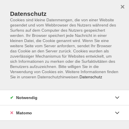
×
Datenschutz
Cookies sind kleine Datenmengen, die von einer Website
gesendet und vom Webbrowser des Nutzers während des
Surfens auf dem Computer des Nutzers gespeichert
Zum Hauptinhalt springen
werden. Ihr Browser speichert jede Nachricht in einer
Der Kurs konnte nicht gefunden werden.
kleinen Datei, die Cookie genannt wird. Wenn Sie eine
weitere Seite vom Server anfordern, sendet Ihr Browser
das Cookie an den Server zurück. Cookies wurden als
zuverlässiger Mechanismus für Websites entwickelt, um
sich Informationen zu merken oder die Surfaktivitäten des
Benutzers aufzuzeichnen. Bitte willigen Sie in die
Verwendung von Cookies ein. Weitere Informationen finden
Die Volkshochschule wird mitfinanziert
Sie in unseren Datenschutzhinweisen.
Datenschutz
durch Steuermittel auf der Grundlage des
von den Abgeordneten des Sächsischen
Landtags beschlossenen Haushaltes.
Notwendig
Honorarordnung
Entgeltordnung
Matomo
Förderhinweis
AGB