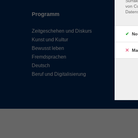
Surfak
von Co
Daten
Programm
Inhal
Zeitgeschehen und Diskurs
Team 
No
Kunst und Kultur
Verzei
Kursle
Bewusst leben
Ma
Frage
Fremdsprachen
Kontak
Deutsch
Beruf und Digitalisierung