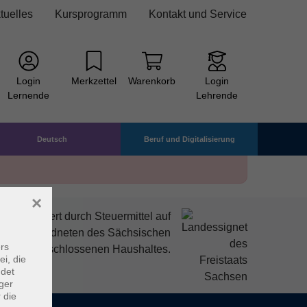
tuelles
Kursprogramm
Kontakt und Service
Login
Merkzettel
Warenkorb
Login
Lernende
Lehrende
Deutsch
Beruf und Digitalisierung
×
mitfinanziert durch Steuermittel auf
den Abgeordneten des Sächsischen
rs
ndtags beschlossenen Haushaltes.
ei, die
ndet
ger
 die