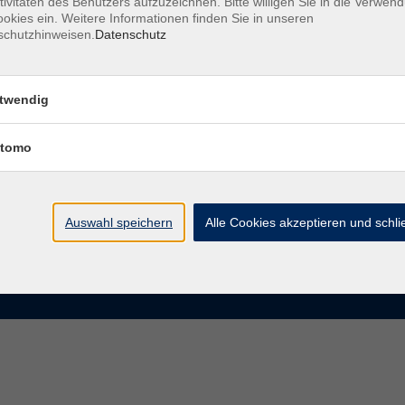
tivitäten des Benutzers aufzuzeichnen. Bitte willigen Sie in die Verwen
okies ein. Weitere Informationen finden Sie in unseren
schutzhinweisen.
Datenschutz
te
VHS Chemnitz
der vhs Chemnitz
Moritzstraße 20
twendig
09111 Chemnitz
chnis Kursleiterinnen und
iter
tomo
info@vhs-chemnitz.de
n und Antworten
Kontaktformular
tformular
0371 488 4343
Fax 0371 488 4399
Auswahl speichern
Alle Cookies akzeptieren und schl