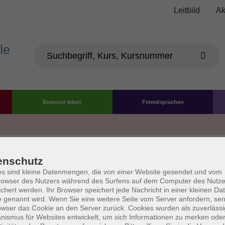
Leitbild
Ak
Bewusst leben
Fremdsprachen
Die Volkshochschule wird 
enschutz
der Grundlage des von 
s sind kleine Datenmengen, die von einer Website gesendet und vom
owser des Nutzers während des Surfens auf dem Computer des Nutze
La
chert werden. Ihr Browser speichert jede Nachricht in einer kleinen Dat
AGB
Datenschutzerklärung
Impressum
Widerruf
 genannt wird. Wenn Sie eine weitere Seite vom Server anfordern, se
owser das Cookie an den Server zurück. Cookies wurden als zuverlässi
ismus für Websites entwickelt, um sich Informationen zu merken oder