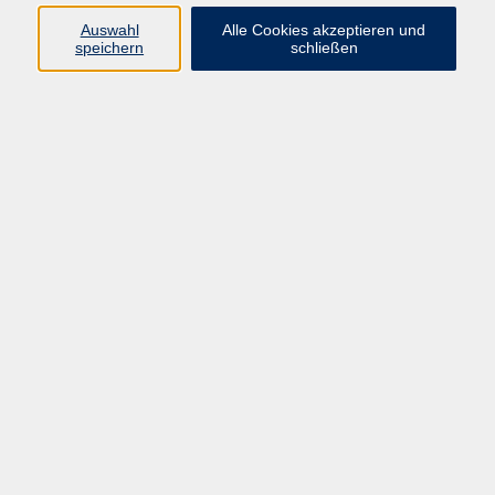
Datenschutzerklärung
Auswahl
Alle Cookies akzeptieren und
Impressum
speichern
schließen
Widerruf
Programm
Zeitgeschehen und Diskurs
Kunst und Kultur
Bewusst leben
Fremdsprachen
Deutsch
Beruf und Digitalisierung
Inhalte