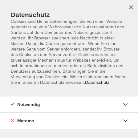
×
Datenschutz
Cookies sind kleine Datenmengen, die von einer Website
gesendet und vom Webbrowser des Nutzers während des
Surfens auf dem Computer des Nutzers gespeichert
Zum Hauptinhalt springen
werden. Ihr Browser speichert jede Nachricht in einer
Der Kurs konnte nicht gefunden werden.
kleinen Datei, die Cookie genannt wird. Wenn Sie eine
weitere Seite vom Server anfordern, sendet Ihr Browser
das Cookie an den Server zurück. Cookies wurden als
zuverlässiger Mechanismus für Websites entwickelt, um
sich Informationen zu merken oder die Surfaktivitäten des
Benutzers aufzuzeichnen. Bitte willigen Sie in die
Verwendung von Cookies ein. Weitere Informationen finden
Die Volkshochschule wird mitfinanziert
Sie in unseren Datenschutzhinweisen.
Datenschutz
durch Steuermittel auf der Grundlage des
von den Abgeordneten des Sächsischen
Landtags beschlossenen Haushaltes.
Notwendig
Honorarordnung
Entgeltordnung
Matomo
Förderhinweis
AGB